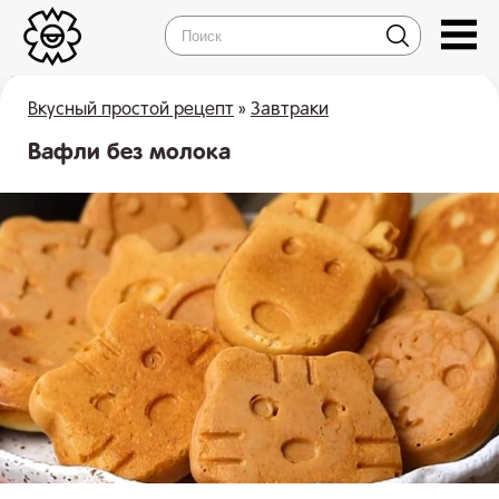
Вкусный простой рецепт
»
Завтраки
Вафли без молока