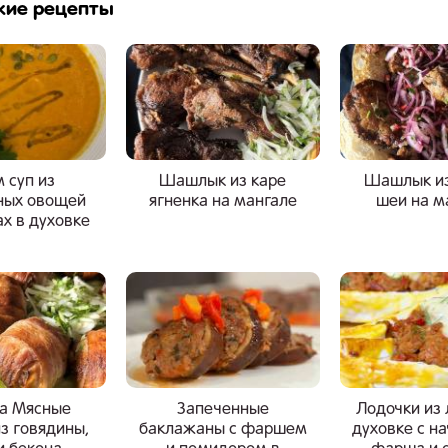
жие рецепты
 суп из
Шашлык из каре
Шашлык из
ных овощей
ягненка на мангале
шеи на м
ах в духовке
ка Мясные
Запеченные
Лодочки из
з говядины,
баклажаны с фаршем
духовке с н