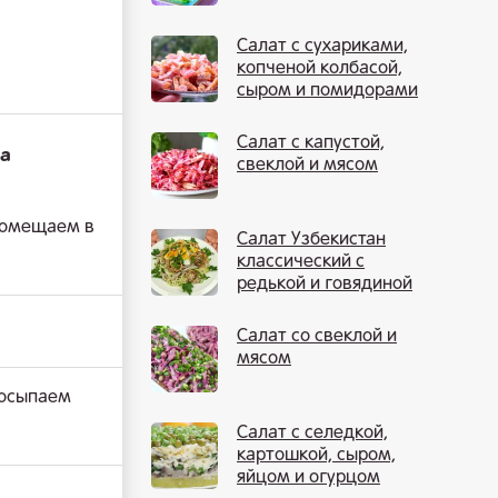
Салат с сухариками,
копченой колбасой,
сыром и помидорами
Салат с капустой,
на
свеклой и мясом
помещаем в
Салат Узбекистан
классический с
редькой и говядиной
Салат со свеклой и
мясом
посыпаем
Салат с селедкой,
картошкой, сыром,
яйцом и огурцом