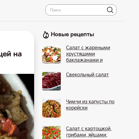
Новые рецепты
Салат с жареными
щей на
хрустящими
баклажанами и
помидорами
Свекольный салат
Чимчи из капусты по
корейски
Салат с картошкой,
грибами, яйцами,