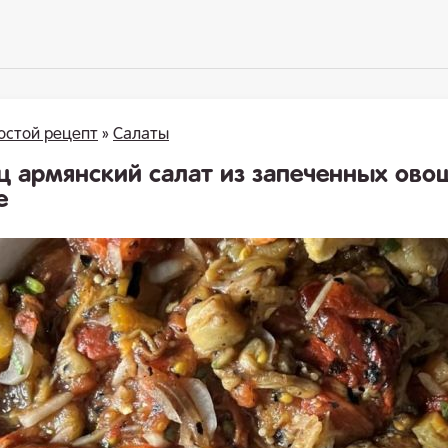
остой рецепт
»
Салаты
ц армянский салат из запеченных ово
е