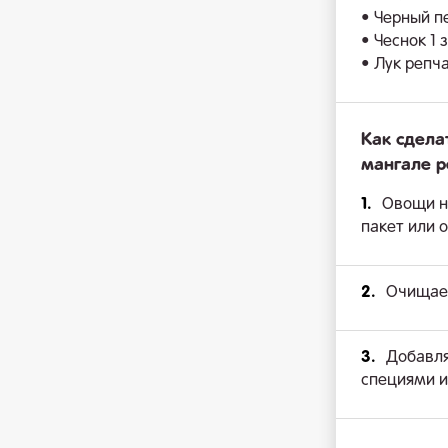
• Черный п
• Чеснок 1 
• Лук репча
Как сдела
мангале 
1.
Овощи н
пакет или 
2.
Очищаем
3.
Добавля
специями 