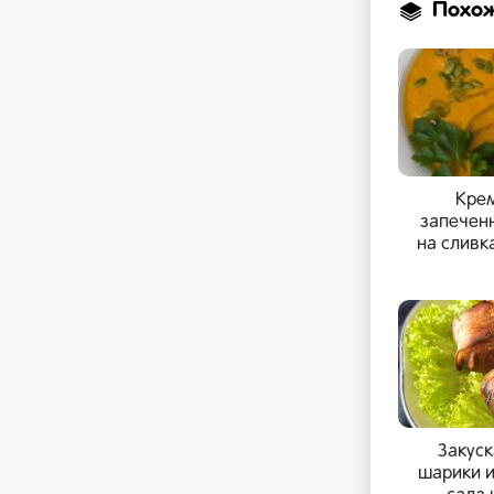
Похо
Крем
запечен
на сливк
Закус
шарики и