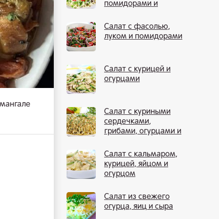
помидорами и
огурцами
Салат с фасолью,
луком и помидорами
Салат с курицей и
огурцами
 мангале
Салат с куриными
сердечками,
грибами, огурцами и
баклажанами
Салат с кальмаром,
курицей, яйцом и
огурцом
Салат из свежего
огурца, яиц и сыра