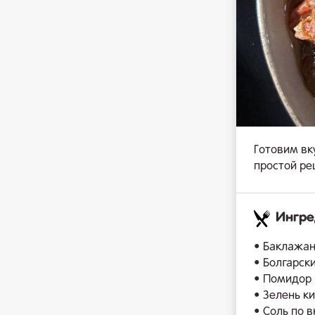
Готовим вк
простой ре
Ингр
• Баклажан
• Болгарски
• Помидор 
• Зелень к
• Соль по в