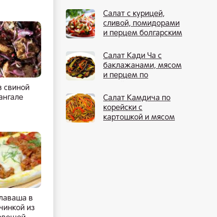
Салат с курицей,
сливой, помидорами
и перцем болгарским
Салат Кади Ча с
баклажанами, мясом
и перцем по
корейски
 свиной
ангале
Салат Камдича по
корейски с
картошкой и мясом
 лаваша в
ачинкой из