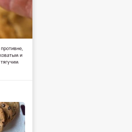
 противне,
дковатым и
 тягучим