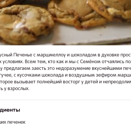
усный Печенье с маршмеллоу и шоколадом в духовке прос
 условиях. Всем тем, кто как и мы с Семёном отчаялись по
у предлагаем заесть это недоразумение вкуснейшими пе
гучее, с кусочками шоколада и воздушным зефиром мар
оторое вызывает полнейший восторг у детей и непреодол
ь у взрослых.
едиенты
.
ших печенек