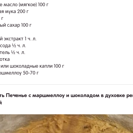
 масло (мягкое) 100 г
я мука 200 г
 г
ый сахар 100 г
.
 экстракт 1 ч. л.
сода ½ ч. л.
ель ½ ч. л.
отка
или шоколадные капли 100 г
шмеллоу 50-70 г
ть Печенье с маршмеллоу и шоколадом в духовке р
й