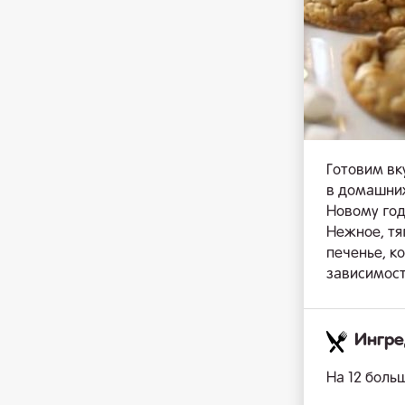
Готовим вк
в домашних
Новому год
Нежное, тя
печенье, к
зависимост
Ингр
На 12 боль