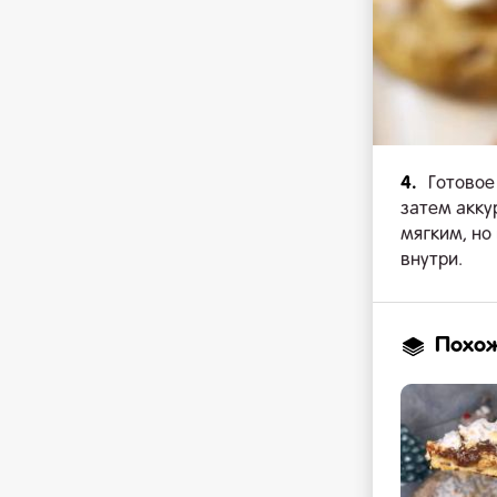
4.
Готовое
затем акку
мягким, но
внутри.
Похо