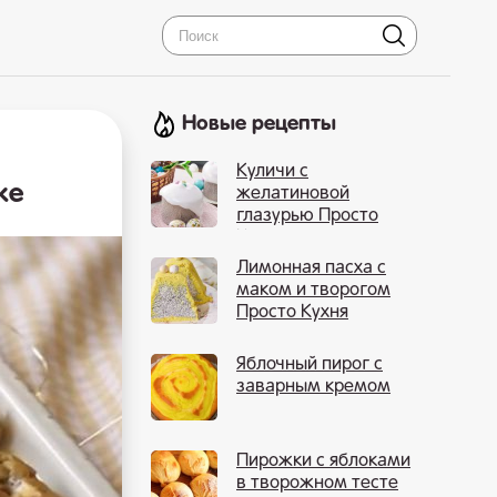
Новые рецепты
Куличи с
ке
желатиновой
глазурью Просто
Кухня
Лимонная пасха с
маком и творогом
Просто Кухня
Яблочный пирог с
заварным кремом
Пирожки с яблоками
в творожном тесте