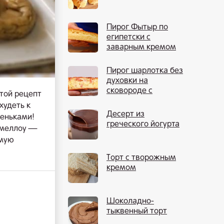
Пирог Фытыр по
египетски с
заварным кремом
Пирог шарлотка без
духовки на
сковороде с
той рецепт
яблоками
худеть к
Десерт из
ченьками!
греческого йогурта
шмеллоу —
имую
Торт с творожным
кремом
Шоколадно-
тыквенный торт