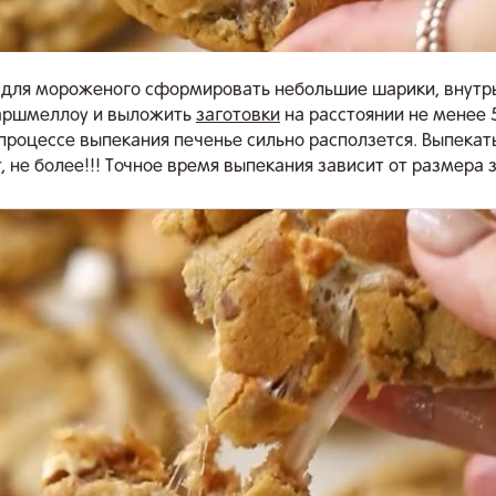
для мороженого сформировать небольшие шарики, внутр
аршмеллоу и выложить
заготовки
на расстоянии не менее 
В процессе выпекания печенье сильно расползется. Выпекат
, не более!!! Точное время выпекания зависит от размера 