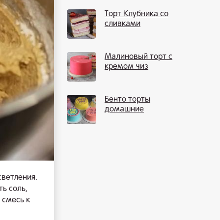
Торт Клубника со
сливками
Малиновый торт с
кремом чиз
Бенто торты
домашние
светления.
ь соль,
 смесь к