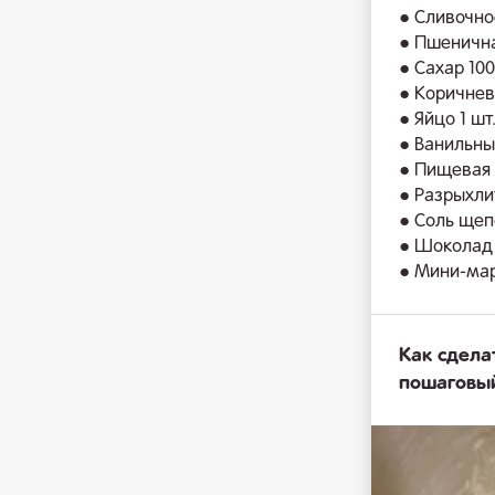
● Сливочное
● Пшенична
● Сахар 100
● Коричнев
● Яйцо 1 шт
● Ванильный
● Пищевая 
● Разрыхлит
● Соль щеп
● Шоколад 
● Мини-мар
Как сдела
пошаговы