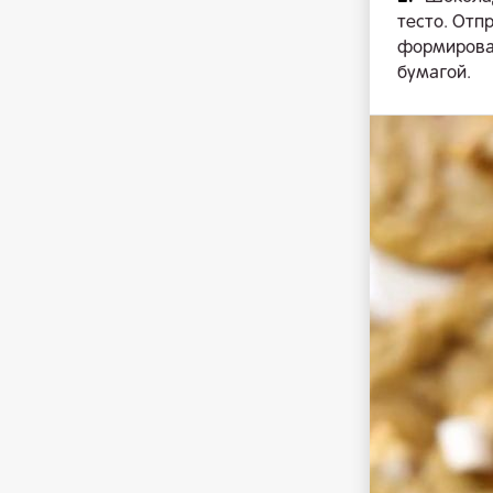
тесто. Отп
формироват
бумагой.