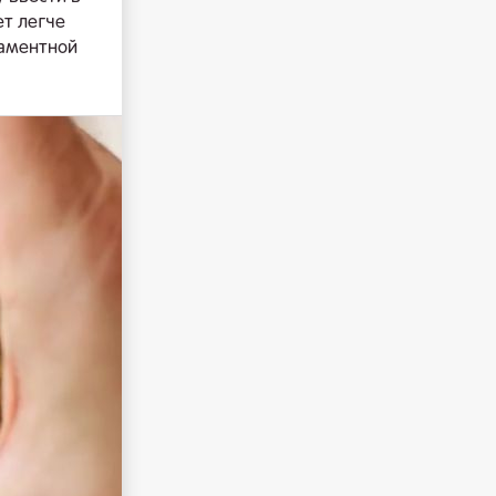
ет легче
гаментной