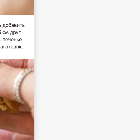
ь добавить
5 см друг
ь печенье
заготовок.