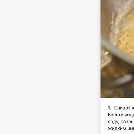
1.
Сливочно
Ввести яйц
соду, разр
жидким инг