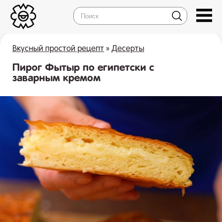
Вкусный простой рецепт
»
Десерты
Пирог Фытыр по египетски с
заварным кремом