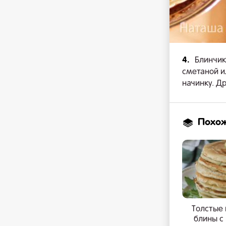
4.
Блинчик
сметаной и
начинку. Д
Похо
Толстые
блины с