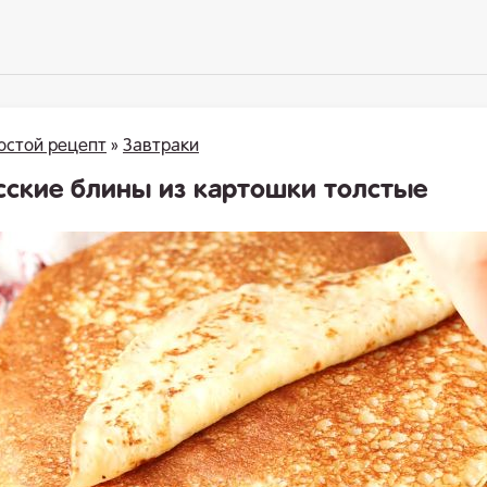
остой рецепт
»
Завтраки
сские блины из картошки толстые