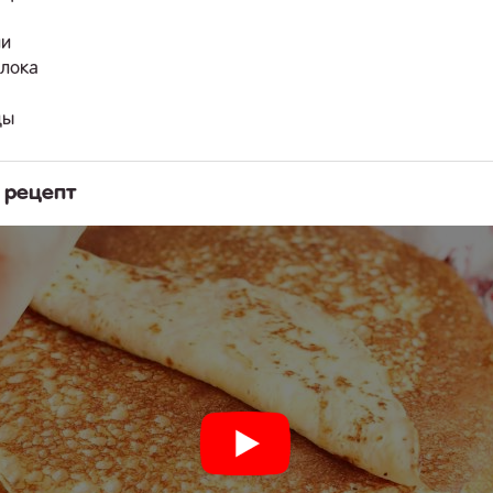
ли
олока
ды
 рецепт