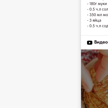
- 180г муки
- 0.5 ч.л со
- 350 мл м
- 3 яйца
- 0.5 ч.л со
Видео