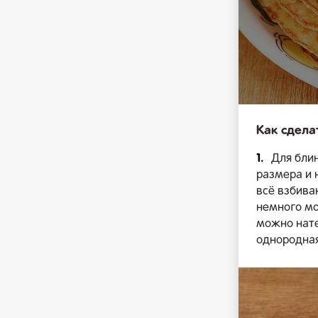
Как сдела
1.
Для блин
размера и 
всё взбива
немного мо
можно нате
однородная