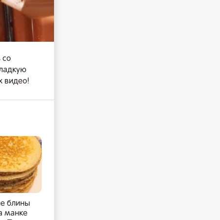
 со
сладкую
х видео!
е блины
а манке