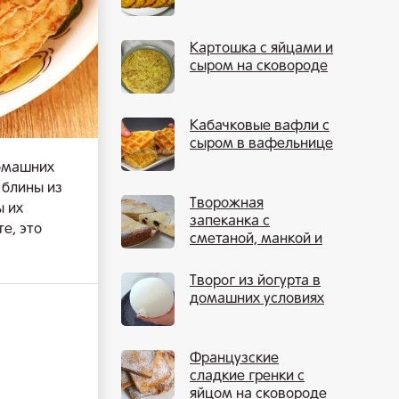
Картошка с яйцами и
сыром на сковороде
Кабачковые вафли с
сыром в вафельнице
домашних
 блины из
Творожная
ы их
запеканка с
е, это
сметаной, манкой и
изюмом
Творог из йогурта в
домашних условиях
Французские
сладкие гренки с
яйцом на сковороде