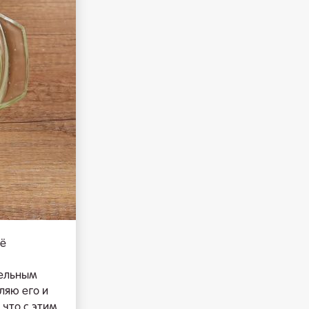
сё
тельным
ляю его и
 что с этим