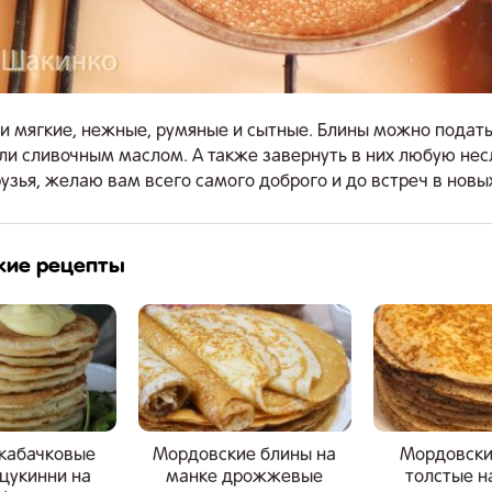
и мягкие, нежные, румяные и сытные. Блины можно подать
ли сливочным маслом. А также завернуть в них любую не
рузья, желаю вам всего самого доброго и до встреч в новы
жие рецепты
 кабачковые
Мордовские блины на
Мордовски
 цукинни на
манке дрожжевые
толстые н