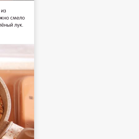
 из
ожно смело
лёный лук.