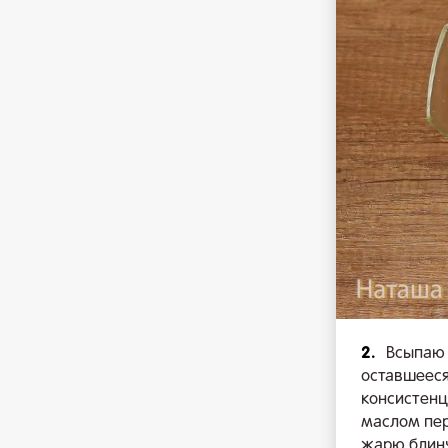
2.
Всыпаю 
оставшееся
консистенц
маслом пер
жарю блинч