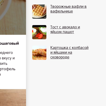
Творожные вафли в
вафельнице
Тост с авокадо и
яйцом пашот
пошаговый
Картошка с колбасой
и яйцами на
реднего
сковороде
 вкусу и
вить
картофель
я