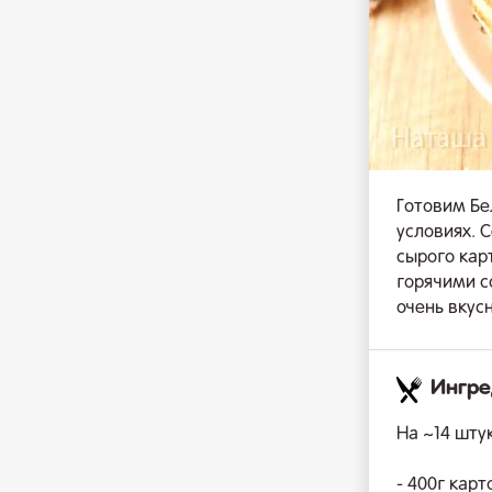
Готовим Бе
условиях. 
сырого кар
горячими с
очень вкусн
Ингр
На ~14 штук
- 400г кар