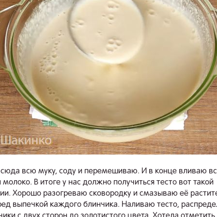
сюда всю муку, соду и перемешиваю. И в конце вливаю в
 молоко. В итоге у нас должно получиться тесто вот такой
ии. Хорошо разогреваю сковородку и смазываю её расти
ед выпечкой каждого блинчика. Наливаю тесто, распреде
ики с двух сторон до золотистого цвета. Хотела отметить,