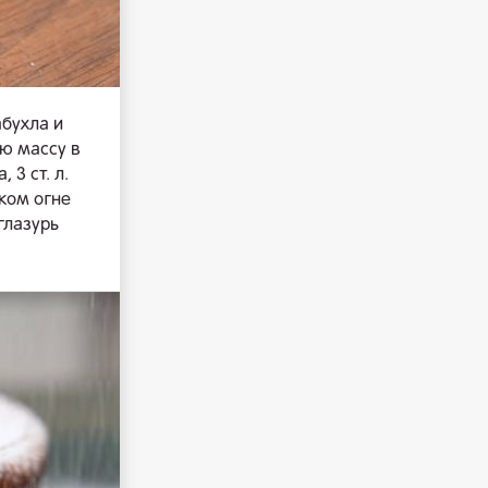
абухла и
ую массу в
 3 ст. л.
ьком огне
глазурь