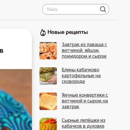
Новые рецепты
Завтрак из лаваша с
в
ветчиной, яйцом,
помидором и сыром
Блины кабачково
картофельные на
сковороде
Яичные конвертики с
ветчиной и сыром на
завтрак
Сырные лепёшки из
кабачков в духовке