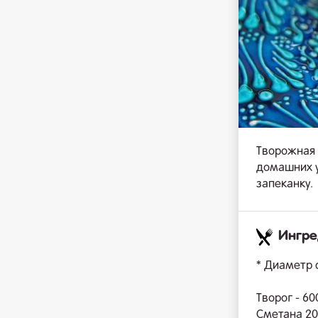
Творожная 
домашних у
запеканку.
Ингр
* Диаметр
Творог - 60
Сметана 20%