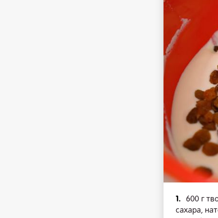
1.
600 г тв
сахара, на