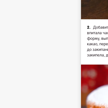
2.
Добавит
впитала ча
форму, выпе
какао, пере
до закипан
закипела, 