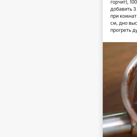
горчит), 1
добавить 3
при комнат
см, дно вы
прогреть ду