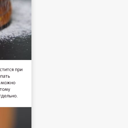
стится при
ыпать
, можно
этому
тдельно.