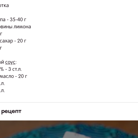
отка
а - 35-40 г
овины лимона
г
ахар - 20 г
г
ый
соус
:
 - 3 ст.л.
масло - 20 г
.л.
.л.
 рецепт