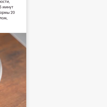
ности,
5 минут
формы 20
лом,