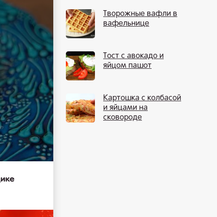
Творожные вафли в
вафельнице
Тост с авокадо и
яйцом пашот
Картошка с колбасой
и яйцами на
сковороде
дике