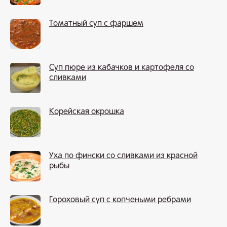
Томатный суп с фаршем
Суп пюре из кабачков и картофеля со
сливками
Корейская окрошка
Уха по фински со сливками из красной
рыбы
Гороховый суп с копчеными ребрами