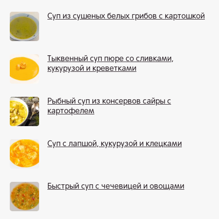
Суп из сушеных белых грибов с картошкой
Тыквенный суп пюре со сливками,
кукурузой и креветками
Рыбный суп из консервов сайры с
картофелем
Суп с лапшой, кукурузой и клецками
Быстрый суп с чечевицей и овощами