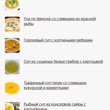
Уха по фински со сливками из красной
рыбы
Гороховый суп с копчеными ребрами
Суп из сушеных белых грибов с картошкой
Тыквенный суп пюре со сливками,
кукурузой и креветками
Рыбный суп из консервов сайры с
картофелем