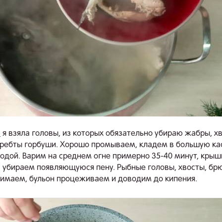
а
я взяла головы, из которых обязательно убираю жабры, х
ребты горбуши. Хорошо промываем, кладем в большую к
одой. Варим на среднем огне примерно 35-40 минут, крыш
 убираем появляющуюся пену. Рыбные головы, хвосты, бр
имаем, бульон процеживаем и доводим до кипения.