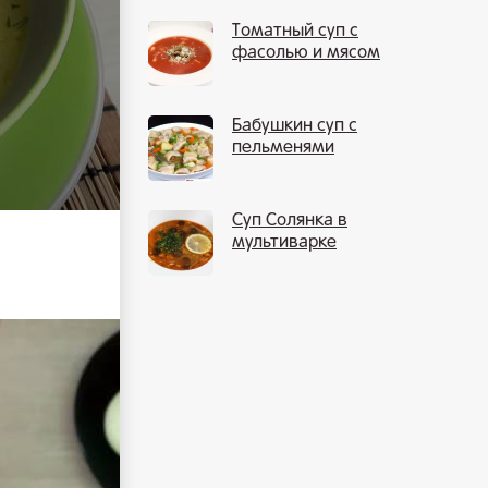
Томатный суп с
фасолью и мясом
Бабушкин суп с
пельменями
Суп Солянка в
мультиварке