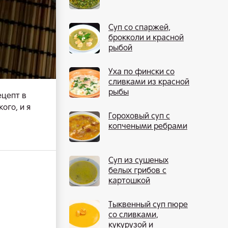
Суп со спаржей,
брокколи и красной
рыбой
Уха по фински со
сливками из красной
рыбы
ецепт в
ого, и я
Гороховый суп с
копчеными ребрами
Суп из сушеных
белых грибов с
картошкой
Тыквенный суп пюре
со сливками,
кукурузой и