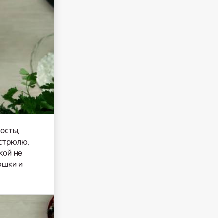
восты,
астрюлю,
кой не
юшки и