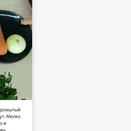
промытый
ут. Мелко
о и
овь