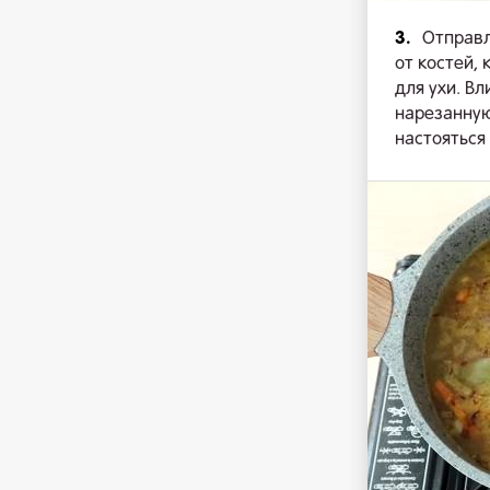
3.
Отправл
от костей,
для ухи. В
нарезанную
настояться 