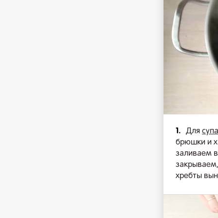
1.
Для
суп
брюшки и х
заливаем в
закрываем,
хребты вын