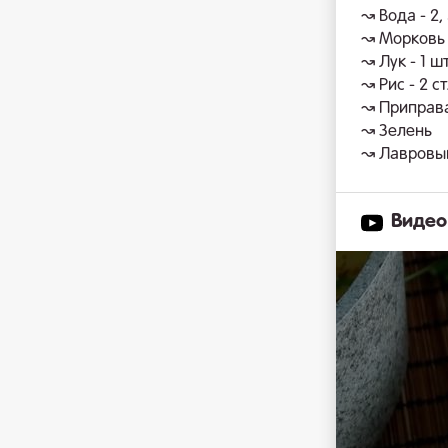
↝ Вода - 2, 
↝ Морковь 
↝ Лук - 1 ш
↝ Рис - 2 ст
↝ Приправа
↝ Зелень
↝ Лавровый
Видео