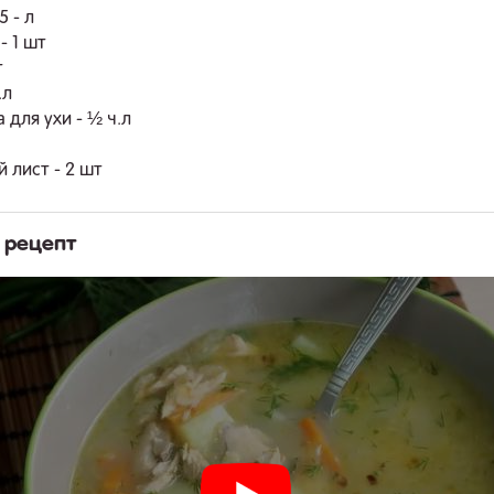
5 - л
- 1 шт
т
.л
 для ухи - ½ ч.л
 лист - 2 шт
 рецепт