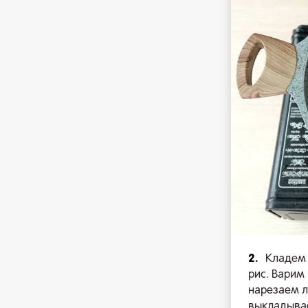
2.
Кладем 
рис. Варим
нарезаем л
выкладывае