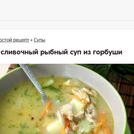
остой рецепт
»
Супы
 сливочный рыбный суп из горбуши