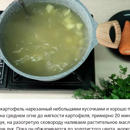
картофель нарезанный небольшими кусочками и хорошо 
 на среднем огне до мягкости картофеля, примерно 20 мин
ук, на разогретую сковороду наливаем растительное масл
м лук. Пока он обжаривается до золотистого цвета, морк