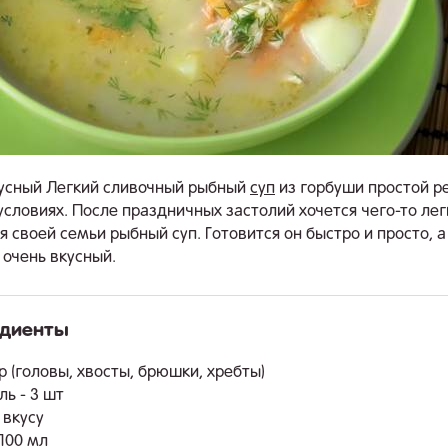
усный Легкий сливочный рыбный
суп
из горбуши простой р
словиях. После праздничных застолий хочется чего-то легк
я своей семьи рыбный суп. Готовится он быстро и просто, а
 очень вкусный.
едиенты
.
 (головы, хвосты, брюшки, хребты)
ь - 3 шт
 вкусу
 100 мл