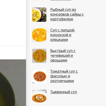
креветками
Рыбный суп из
консервов сайры с
картофелем
Суп с лапшой,
кукурузой и
клецками
Быстрый суп с
чечевицей и
овощами
Томатный суп с
фасолью и
охотничьими
колбасками
Тыквенный суп