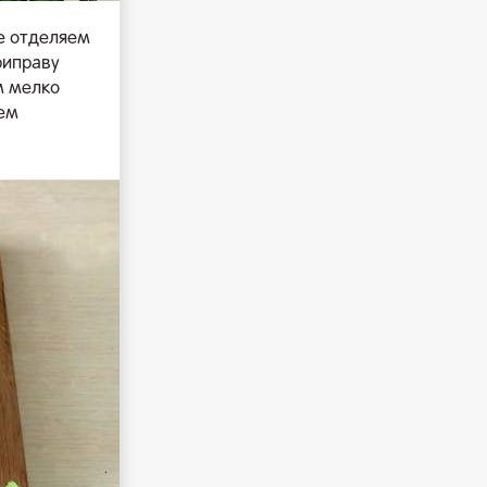
е отделяем
риправу
м мелко
яем