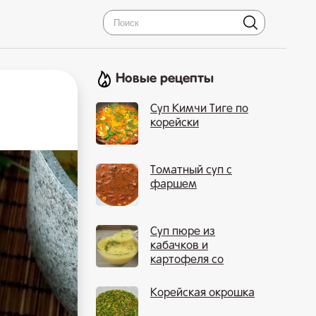
Новые рецепты
Суп Кимчи Тиге по
корейски
Томатный суп с
фаршем
Суп пюре из
кабачков и
картофеля со
сливками
Корейская окрошка