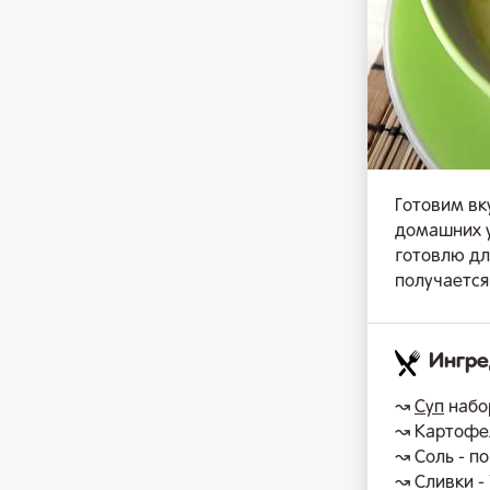
Готовим вк
домашних у
готовлю дл
получается
Ингр
↝
Суп
набор
↝ Картофел
↝ Соль - по
↝ Сливки -