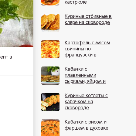
кастрюле
Куриные отбивные в
кляре на сковороде
Картофель с мясом
свинины по
французски в
епт в
духовке
Кабачки с
плавленными
сырками, яйцом и
чесноком
Куриные котлеты с
кабачком на
сковороде
Кабачки с рисом и
фаршем в духовке