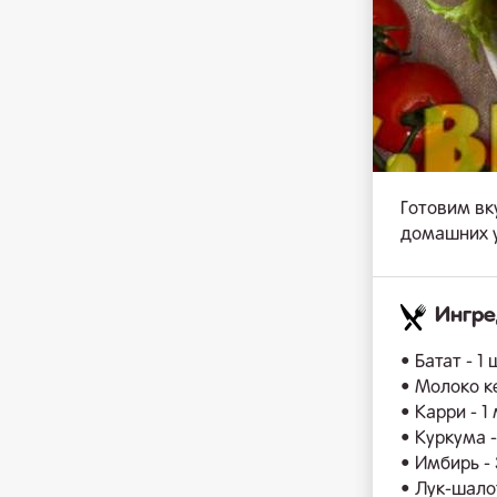
Готовим вк
домашних у
Ингр
• Батат - 1
• Молоко к
• Карри - 1
• Куркума -
• Имбирь - 
• Лук-шалот