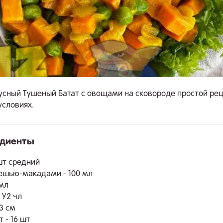
усный Тушеный Батат с овощами на сковороде простой рец
словиях.
едиенты
.
 шт средний
ешью-макадами - 100 мл
 мл
 У2 чл
3 см
 - 16 шт