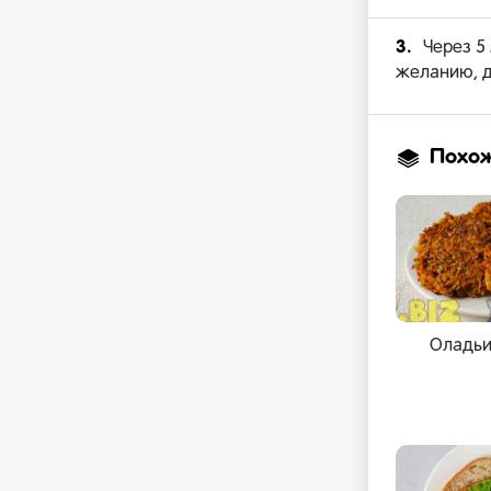
3.
Через 5
желанию, д
Похо
Оладьи