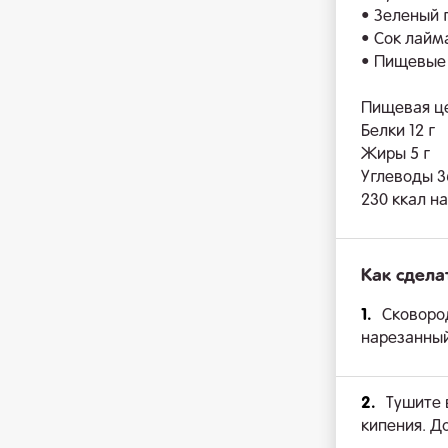
• Зеленый 
• Сок лайма 
• Пищевые 
Пищевая ц
Белки 12 г
Жиры 5 г
Углеводы 3
230 ккал н
Как сдела
1.
Сковород
нарезанный
2.
Тушите 
кипения. Д