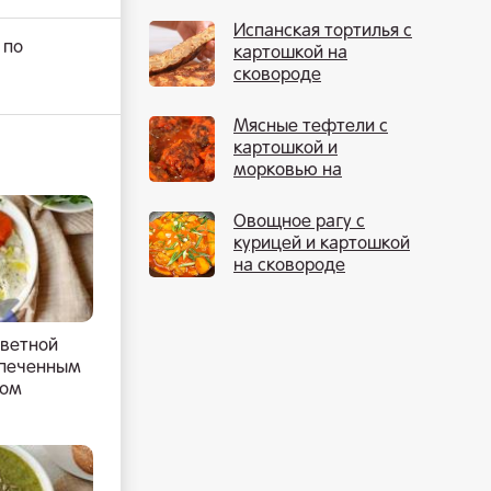
Испанская тортилья с
 по
картошкой на
сковороде
Мясные тефтели с
картошкой и
морковью на
сковороде
Овощное рагу с
курицей и картошкой
на сковороде
цветной
апеченным
том