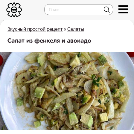
Вкусный простой рецепт
»
Салаты
Салат из фенхеля и авокадо