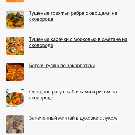
Тушеные говяжьи ребра с овощами на
сковороде
Тушеные кабачки с морковью в сметане на
сковороде
Бограч гуляш по закарпатски
Овощное рагу с кабачками и рисом на
сковороде
Запеченный минтай в духовке с луком