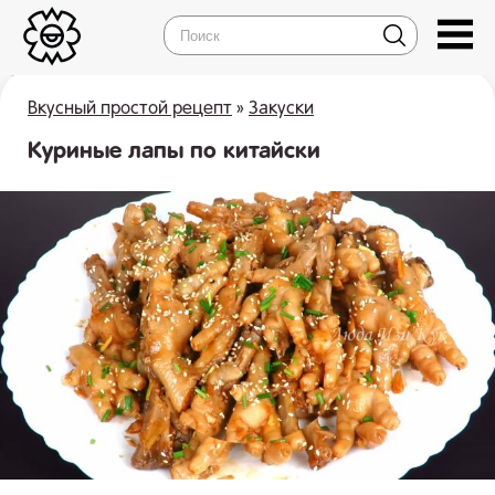
Вкусный простой рецепт
»
Закуски
Куриные лапы по китайски