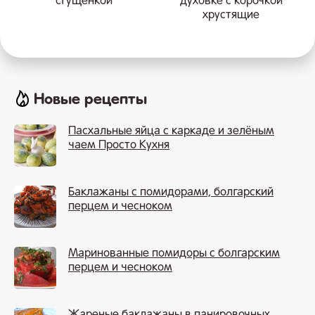
сгущенкой
духовке с корочкой
хрустящие
Новые рецепты
Пасхальные яйца с каркаде и зелёным
чаем Просто Кухня
Баклажаны с помидорами, болгарский
перцем и чесноком
Маринованные помидоры с болгарским
перцем и чесноком
Жареные баклажаны в панировочных