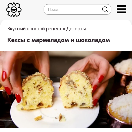
Вкусный простой рецепт
»
Десерты
Кексы с мармеладом и шоколадом