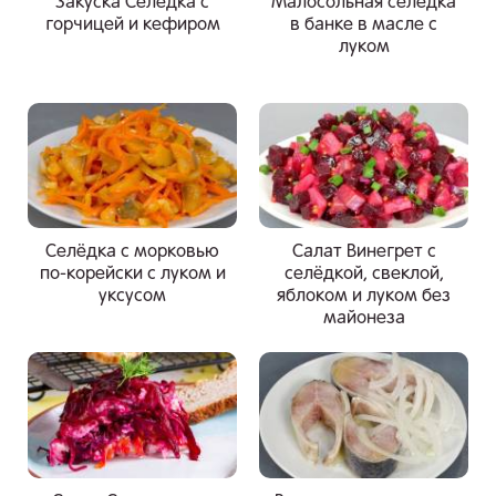
Закуска Селёдка с
Малосольная селедка
горчицей и кефиром
в банке в масле с
луком
Селёдка с морковью
Салат Винегрет с
по-корейски с луком и
селёдкой, свеклой,
уксусом
яблоком и луком без
майонеза