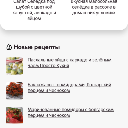
Салат Селедка под
Вкусная малосольная
шубой с цветной
селёдка в рассоле в
капустой, авокадо и
домашних условиях
яйцом
Новые рецепты
Пасхальные яйца с каркаде и зелёным
чаем Просто Кухня
Баклажаны с помидорами, болгарский
перцем и чесноком
Маринованные помидоры с болгарским
перцем и чесноком