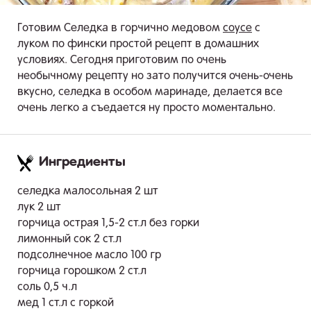
Готовим Селедка в горчично медовом
соусе
с
луком по фински простой рецепт в домашних
условиях. Сегодня приготовим по очень
необычному рецепту но зато получится очень-очень
вкусно, селедка в особом маринаде, делается все
очень легко а съедается ну просто моментально.
Ингредиенты
.
селедка малосольная 2 шт
лук 2 шт
горчица острая 1,5-2 ст.л без горки
лимонный сок 2 ст.л
подсолнечное масло 100 гр
горчица горошком 2 ст.л
соль 0,5 ч.л
мед 1 ст.л с горкой