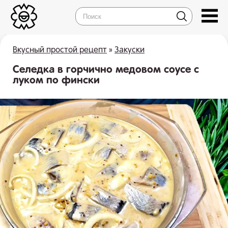
Вкусный простой рецепт
»
Закуски
Селедка в горчично медовом соусе с
луком по фински