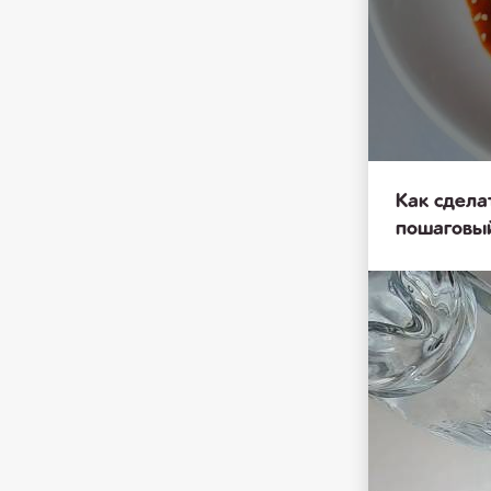
Как сдела
пошаговы