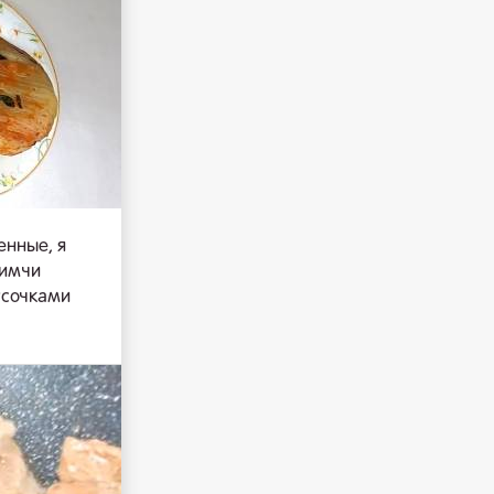
енные, я
Кимчи
усочками