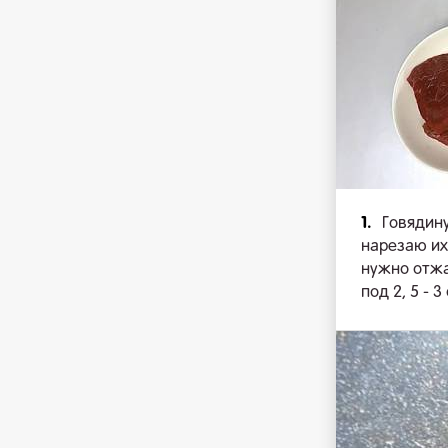
1.
Говядин
нарезаю их
нужно отжа
под 2, 5 - 3