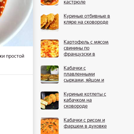
кастрюле
Куриные отбивные в
кляре на сковороде
Картофель с мясом
свинины по
французски в
ки простой
духовке
Кабачки с
плавленными
сырками, яйцом и
чесноком
Куриные котлеты с
кабачком на
сковороде
Кабачки с рисом и
фаршем в духовке