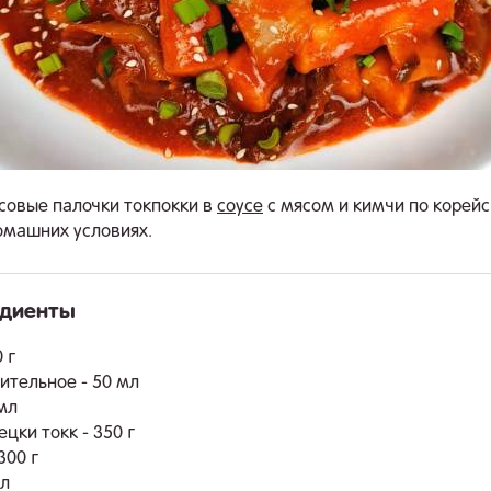
совые палочки токпокки в
соусе
с мясом и кимчи по корейс
омашних условиях.
едиенты
.
 г
ительное - 50 мл
 мл
цки токк - 350 г
300 г
.л