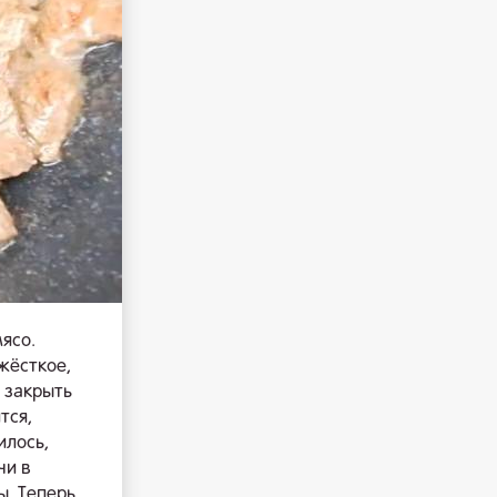
ясо.
жёсткое,
 закрыть
тся,
илось,
чи в
ы. Теперь