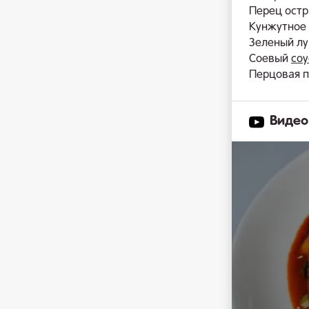
Перец остры
Кунжутное м
Зеленый лу
Соевый
соу
Перцовая па
Видео