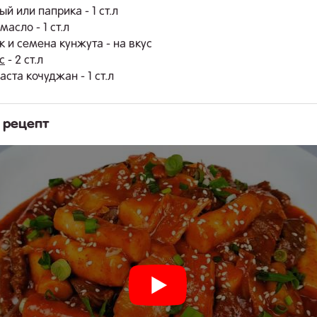
й или паприка - 1 ст.л
асло - 1 ст.л
к и семена кунжута - на вкус
с
- 2 ст.л
ста кочуджан - 1 ст.л
 рецепт