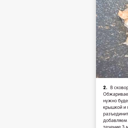
2.
В сково
Обжариваем
нужно буде
крышкой и 
разъединит
добавляем 
течение 3 