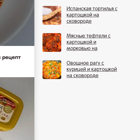
Испанская тортилья с
картошкой на
сковороде
Мясные тефтели с
картошкой и
морковью на
сковороде
и рецепт
Овощное рагу с
курицей и картошкой
на сковороде