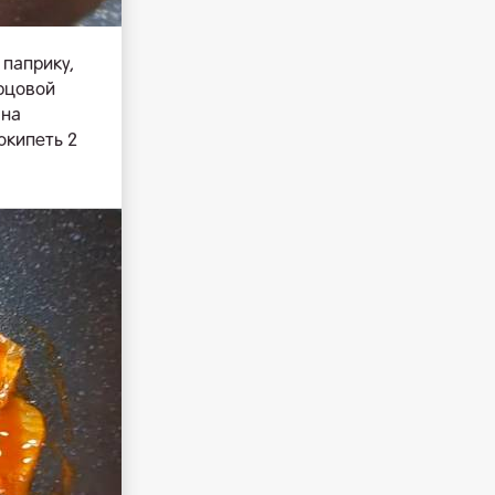
 паприку,
рцовой
ана
окипеть 2