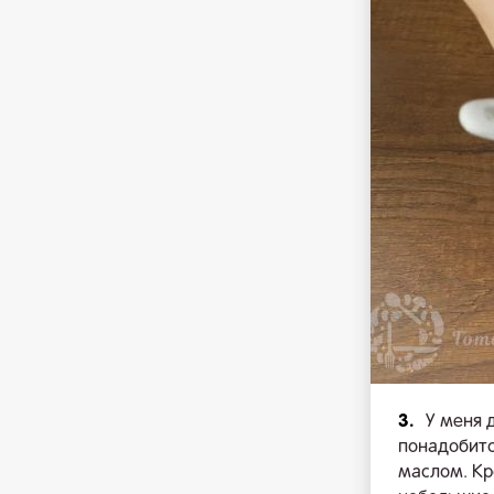
3.
У меня 
понадобитс
маслом. Кр