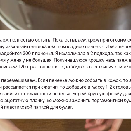
аем полностью остыть. Пока остываем крем приготовим о
ашу измельчителя ломаем шоколадное печенье. Измельчаем
надобится 300 г печенья. Я измельчала в 2 подхода, так ка
ля у меня у не большая. Получившуюся крошку насыпаем в
ливаем 120 г растопленного до жидкого состояния сливоч
 перемешиваем. Если печенье можно собрать в комок, то 
ли рассыпается при сжатии, то добавьте в массу 1-2 столов
е зависит от влажности печенья. Берем круглую форму для
ее ацетатную пленку. Ее можно заменить пергаментной бу
й пластиковой папкой для бумаг.