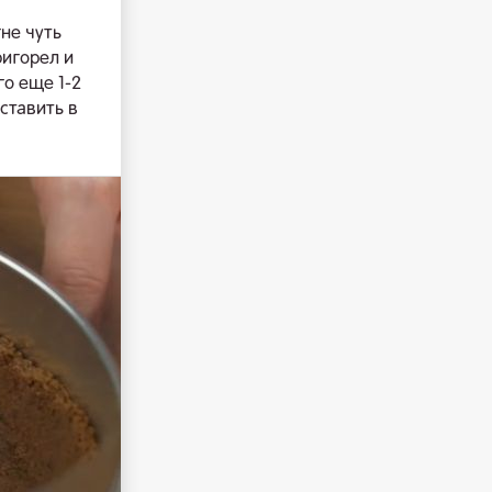
не чуть
ригорел и
го еще 1-2
ставить в