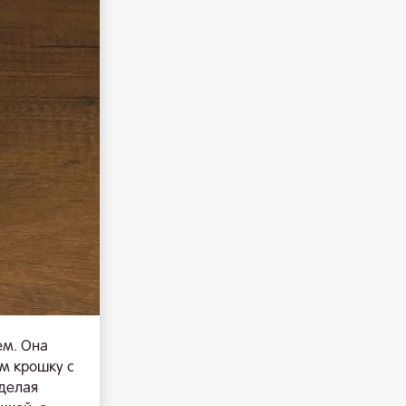
ем. Она
м крошку с
делая