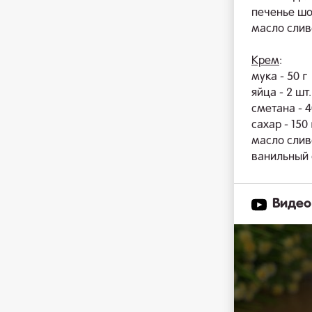
печенье шо
масло сливо
Крем
:
мука - 50 г
яйца - 2 шт.
сметана - 4
сахар - 150 
масло сливо
ванильный с
Видео