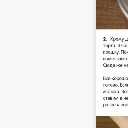
2.
Крему
д
торта. В ч
крошку. По
измельчите
Сюда же на
Все хорошо
готово. Ес
молока. Вс
ставим в н
разрезанно