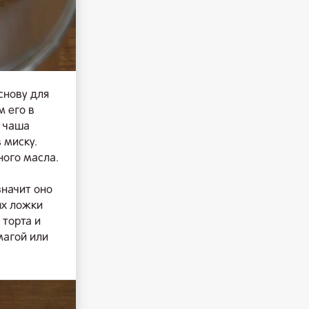
снову для
 его в
к чаша
 миску.
ного масла.
значит оно
ых ложки
 торта и
магой или