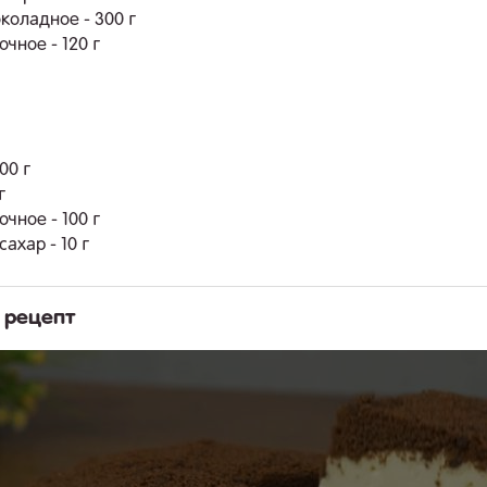
коладное - 300 г
чное - 120 г
00 г
г
чное - 100 г
ахар - 10 г
 рецепт