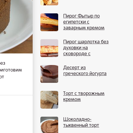
Пирог Фытыр по
египетски с
заварным кремом
Пирог шарлотка без
духовки на
сковороде с
яблоками
без
Десерт из
риготовим
греческого йогурта
рт
Торт с творожным
кремом
Шоколадно-
тыквенный торт