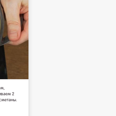
ем,
иваем 2
сметаны.