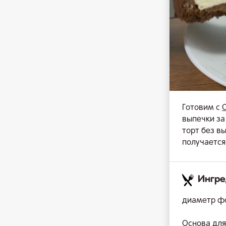
Готовим с
выпечки за
торт без в
получается
Ингр
диаметр фо
Основа для