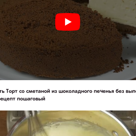
ть Торт со сметаной из шоколадного печенья без вып
рецепт пошаговый