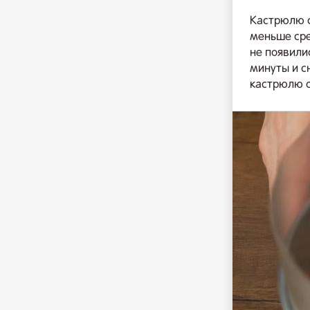
Кастрюлю с
меньше сре
не появилис
минуты и с
кастрюлю с