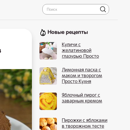
Новые рецепты
Куличи с
з
желатиновой
глазурью Просто
Кухня
Лимонная пасха с
маком и творогом
Просто Кухня
Яблочный пирог с
заварным кремом
Пирожки с яблоками
в творожном тесте