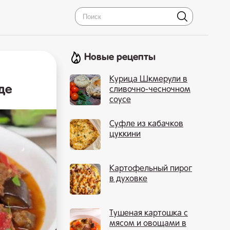
Новые рецепты
Курица Шкмерули в
де
сливочно-чесночном
соусе
Суфле из кабачков
цуккини
Картофельный пирог
в духовке
Тушеная картошка с
мясом и овощами в