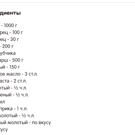
едиенты
.
- 1000 г
ец - 100 г
ц - 30 г
 200 г
зубчика
рш - 500 г
й - 150 г
е масло - 3 ст.л.
ста - 2 ст.л.
тый - ½ ч.л.
еный - ½ ч.л.
 мл
рика - 1 ч.л.
олотый - ½ ч.л.
ый молотый - по вкусу
кусу