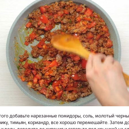
того добавьте нарезанные помидоры, соль, молотый черны
рику, тимьян, кориандр, все хорошо перемешайте. Затем д