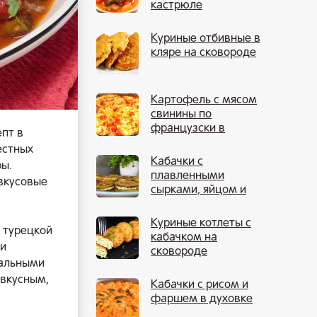
кастрюле
Куриные отбивные в
кляре на сковороде
Картофель с мясом
свинины по
французски в
пт в
духовке
естных
Кабачки с
ры.
плавленными
 вкусовые
сырками, яйцом и
чесноком
Куриные котлеты с
 турецкой
кабачком на
ми
сковороде
кальными
вкусным,
Кабачки с рисом и
фаршем в духовке