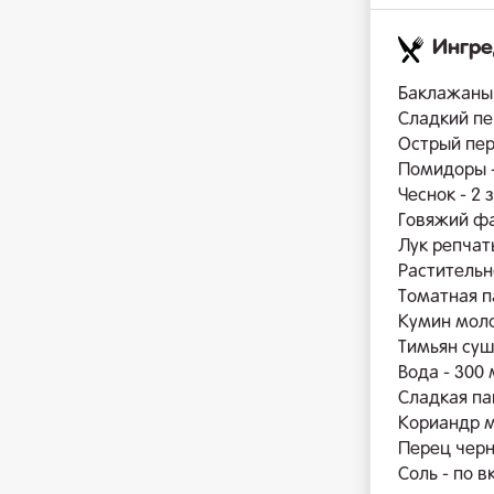
Ингр
Баклажаны 
Сладкий пер
Острый пере
Помидоры -
Чеснок - 2 
Говяжий фа
Лук репчаты
Растительно
Томатная па
Кумин моло
Тимьян суш
Вода - 300
Сладкая пап
Кориандр м
Перец черн
Соль - по в