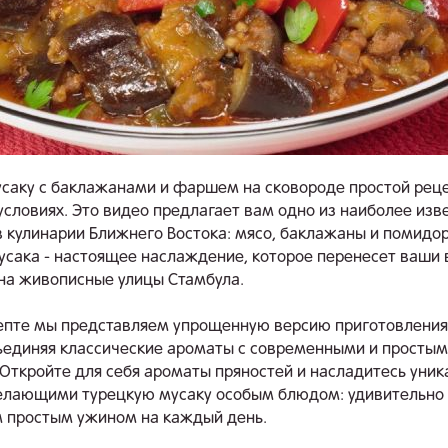
саку с баклажанами и фаршем на сковороде простой реце
словиях. Это видео предлагает вам одно из наиболее изв
в кулинарии Ближнего Востока: мясо, баклажаны и помидо
усака - настоящее наслаждение, которое перенесет ваши
на живописные улицы Стамбула.
епте мы представляем упрощенную версию приготовления
ъединяя классические ароматы с современными и просты
Откройте для себя ароматы пряностей и насладитесь уни
елающими турецкую мусаку особым блюдом: удивительно 
м простым ужином на каждый день.