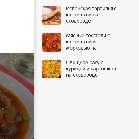
Испанская тортилья с
картошкой на
сковороде
Мясные тефтели с
картошкой и
морковью на
сковороде
Овощное рагу с
курицей и картошкой
на сковороде