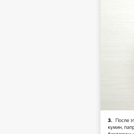
3.
После э
кумин, пап