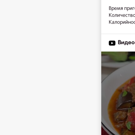
Время приг
Количество
Калорийност
Видео