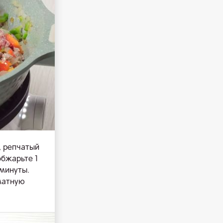
, репчатый
обжарьте 1
 минуты.
оматную