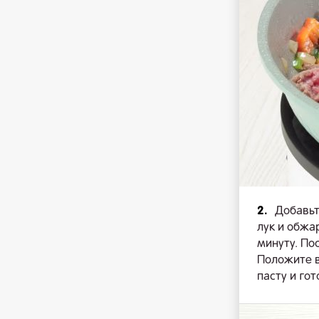
2.
Добавьт
лук и обжа
минуту. По
Положите в
пасту и гот