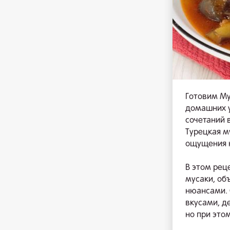
Готовим Му
домашних у
сочетаний 
Турецкая м
ощущения 
В этом рец
мусаки, об
нюансами. 
вкусами, д
но при это