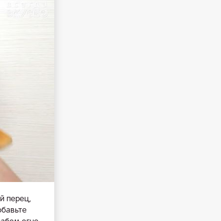
й перец,
обавьте