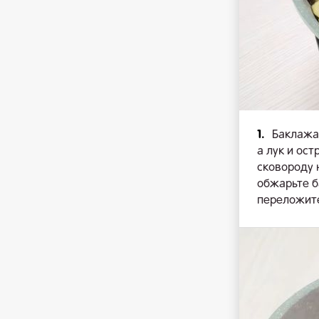
1.
Баклажа
а лук и ос
сковороду 
обжарьте б
переложите