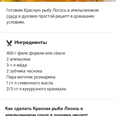
Готовим Красную рыбу Лосось в апельсиновом
соусе
в духовке простой рецепт в домашних
условиях.
Ингредиенты
.
400 г филе форели или сёмги
2 апельсина
3 ч л мёда
2 зубчика чеснока
Пара веточек розмарина
1 ст л сливочного масла
2/3 ст л кукурузного крахмала
Как сделать Красная рыба Лосось в
апельсиновом соусе в духовке рецепт