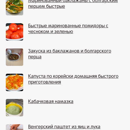
Маринованный баклажаны с болгарским
перцем быстрые
Быстрые маринованные помидоры с
чесноком и зеленью
Закуска из баклажанов и болгарского
перца
Капуста по корейски домашняя быстрого
приготовления
Кабачковая намазка
Венгерский паштет из яиц и лука