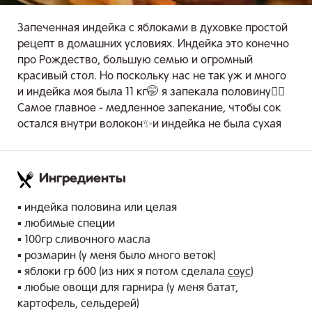
Запеченная индейка с яблоками в духовке простой
рецепт в домашних условиях. Индейка это конечно
про Рождество, большую семью и огромный
красивый стол. Но поскольку нас не так уж и много
и индейка моя была 11 кг🤭 я запекала половину👌🏻
Самое главное - медленное запекание, чтобы сок
остался внутри волокон✨и индейка не была сухая
Ингредиенты
.
▪️ индейка половина или целая
▪️ любимые специи
▪️ 100гр сливочного масла
▪️ розмарин (у меня было много веток)
▪️ яблоки гр 600 (из них я потом сделала
соус
)
▪️ любые овощи для гарнира (у меня батат,
картофель, сельдерей)