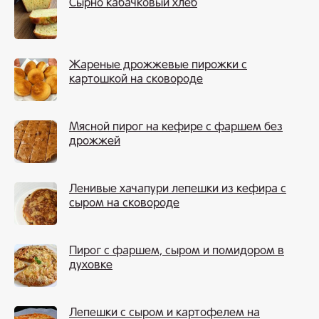
Сырно кабачковый хлеб
Жареные дрожжевые пирожки с
картошкой на сковороде
Мясной пирог на кефире с фаршем без
дрожжей
Ленивые хачапури лепешки из кефира с
сыром на сковороде
Пирог с фаршем, сыром и помидором в
духовке
Лепешки с сыром и картофелем на