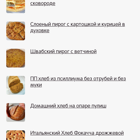
сковороде
Слоеный пирог с картошкой и курицей в
духовке
Швабский пирог с ветчиной
ПП хлеб из псиллиума без отрубей и без
муки
Домашний хлеб на опаре пулиш
Итальянский Хлеб Фокачча дрожжевой