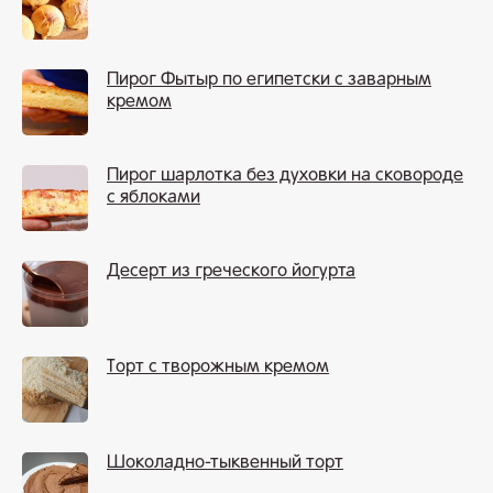
Пирог Фытыр по египетски с заварным
кремом
Пирог шарлотка без духовки на сковороде
с яблоками
Десерт из греческого йогурта
Торт с творожным кремом
Шоколадно-тыквенный торт