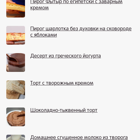
Пирог Фытыр по египетски с заварным
кремом
Пирог шарлотка без духовки на сковороде
с яблоками
Десерт из греческого йогурта
Торт с творожным кремом
Шоколадно-тыквенный торт
Домашнее сгущенное молоко из творога