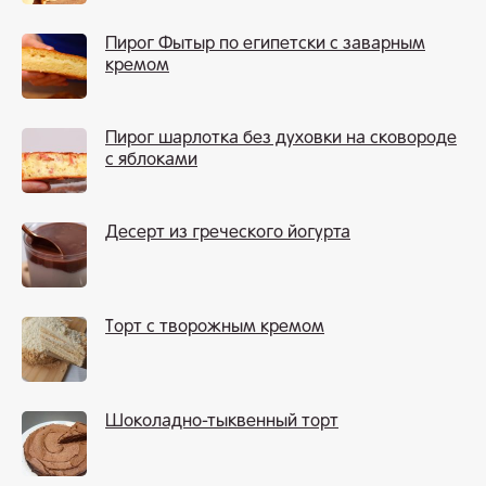
Пирог Фытыр по египетски с заварным
кремом
Пирог шарлотка без духовки на сковороде
с яблоками
Десерт из греческого йогурта
Торт с творожным кремом
Шоколадно-тыквенный торт