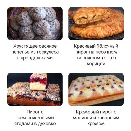
Хрустящее овсяное
Красивый Яблочный
печенье из геркулеса
пирог на песочном
с крендельками
творожном тесте с
корицей
Пирог с
Кремовый пирог с
замороженными
малиной и заварным
ягодами в духовке
кремом