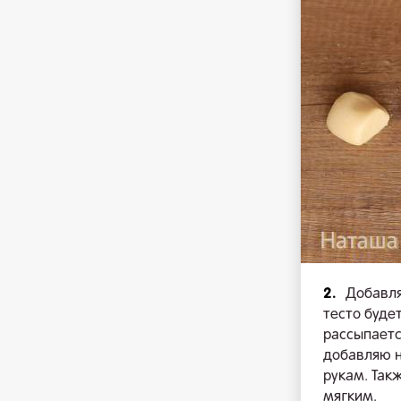
2.
Добавля
тесто буде
рассыпаетс
добавляю н
рукам. Так
мягким.