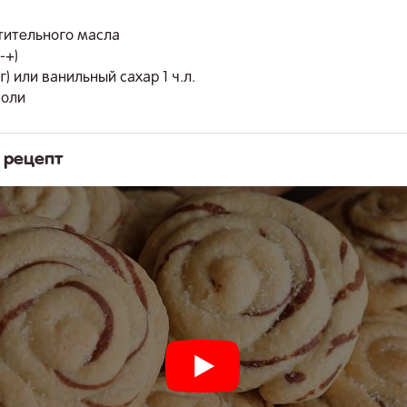
стительного масла
-+)
1г) или ванильный сахар 1 ч.л.
соли
 рецепт