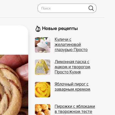
Новые рецепты
Куличи с
желатиновой
глазурью Просто
Кухня
Лимонная пасха с
маком и творогом
Просто Кухня
Яблочный пирог с
заварным кремом
Пирожки с яблоками
в творожном тесте