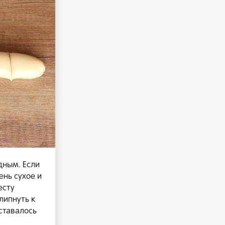
дным. Если
ень сухое и
есту
липнуть к
оставалось