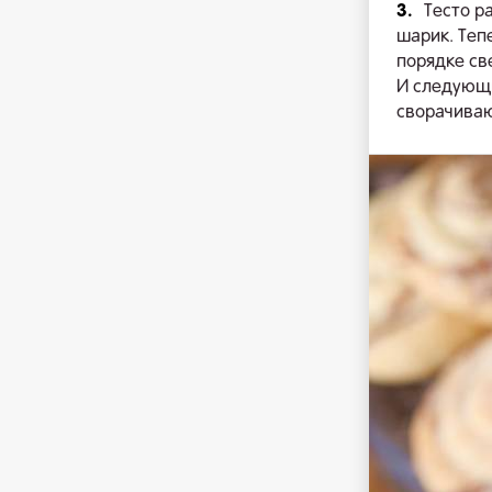
3.
Тесто р
шарик. Теп
порядке св
И следующи
сворачиваю