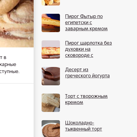
Пирог Фытыр по
египетски с
заварным кремом
Пирог шарлотка без
духовки на
сковороде с
т в
яблоками
ахарные
Десерт из
ступные.
греческого йогурта
Торт с творожным
кремом
Шоколадно-
тыквенный торт