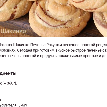
Наташа Шакинко Печенье Ракушки песочное простой рецеп
словиях. Сегодня приготовим вкусное быстрое печенье с
ецепт очень простой и продукты также самые простые и до
едиенты
.
 (~ 360г):
а
рыхлителя (5-6г)