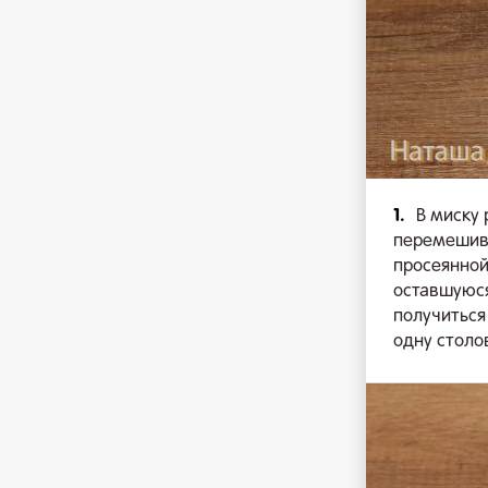
1.
В миску 
перемешива
просеянной
оставшуюся
получиться
одну столо