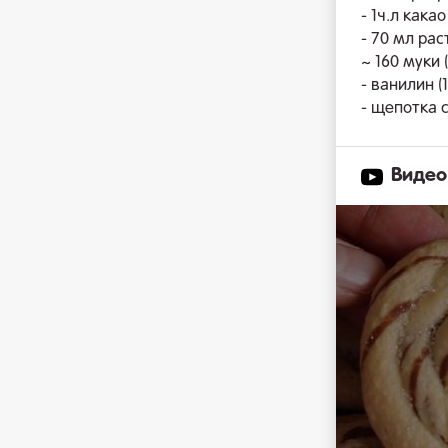
- 1ч.л какао
- 70 мл ра
~ 160 муки (
- ванилин (
- щепотка 
Видео