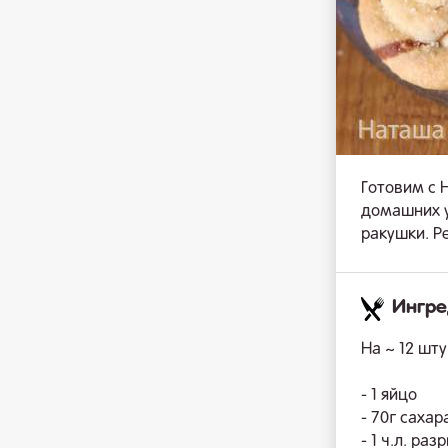
Готовим с 
домашних у
ракушки. Р
Ингр
На ~ 12 штук
- 1 яйцо
- 70г сахар
- 1 ч.л. раз