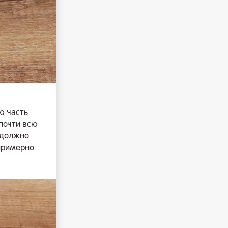
ю часть
почти всю
 должно
 примерно