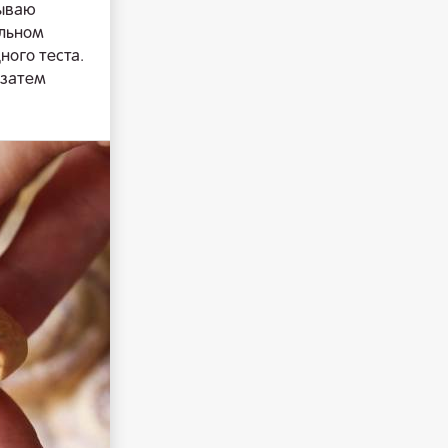
тываю
ольном
ного теста.
 затем