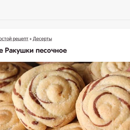
остой рецепт
»
Десерты
е Ракушки песочное