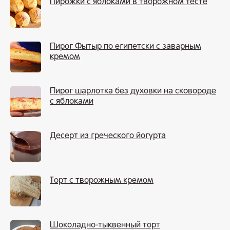
Пирожки с яблоками в творожном тесте
Пирог Фытыр по египетски с заварным
кремом
Пирог шарлотка без духовки на сковороде
с яблоками
Десерт из греческого йогурта
Торт с творожным кремом
Шоколадно-тыквенный торт