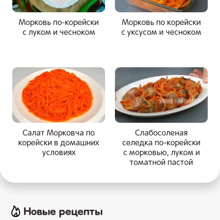
Морковь по-корейски
Морковь по корейски
с луком и чесноком
с уксусом и чесноком
Салат Морковча по
Слабосоленая
корейски в домашних
селедка по-корейски
условиях
с морковью, луком и
томатной пастой
Новые рецепты