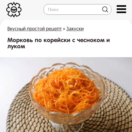
Вкусный простой рецепт
»
Закуски
Морковь по корейски с чесноком и
луком