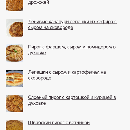
дрожжей
Ленивые хачапури лепешки из кефира с
сыром на сковороде
Пирог с фаршем, сыром и помидором в
духовке
Лепешки с сыром и картофелем на
сковороде
Слоеный пирог с картошкой и курицей в
духовке
Швабский пирог с ветчиной