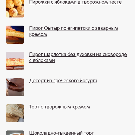
Пирожки с яблоками в творожном тесте
Пирог Фытыр по египетски с заварным
кремом
Пирог шарлотка без духовки на сковороде
с яблоками
Десерт из греческого йогурта
Торт с творожным кремом
Шоколадно-тыквенный торт