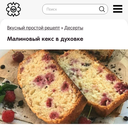
Вкусный простой рецепт
»
Десерты
Малиновый кекс в духовке