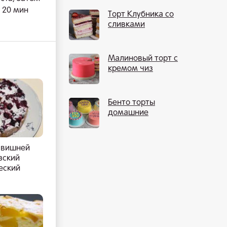
~ 20 мин
Торт Клубника со
сливками
Малиновый торт с
кремом чиз
Бенто торты
домашние
 вишней
зский
еский