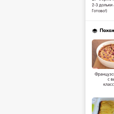
2-3 дольки 
Готово!)
Похо
Французс
с 
клас