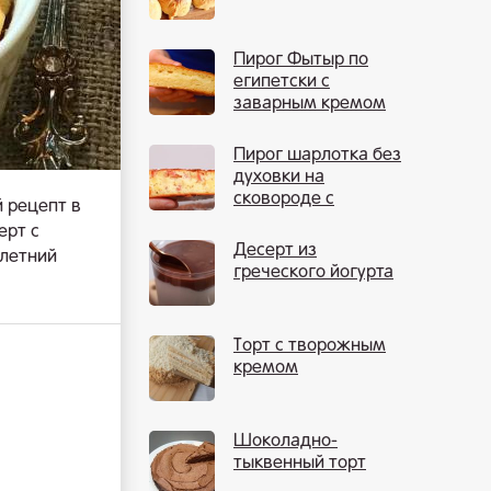
Пирог Фытыр по
египетски с
заварным кремом
Пирог шарлотка без
духовки на
сковороде с
 рецепт в
яблоками
ерт с
Десерт из
 летний
греческого йогурта
Торт с творожным
кремом
Шоколадно-
тыквенный торт