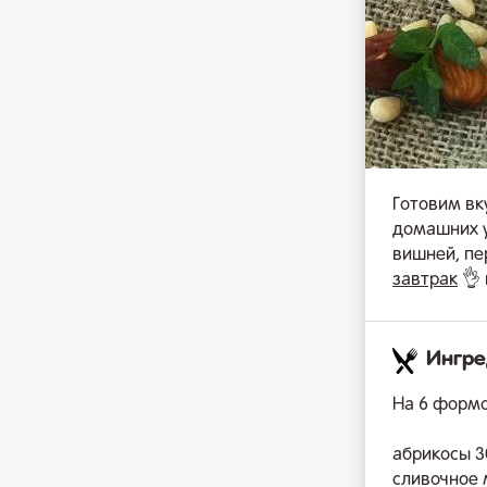
Готовим в
домашних у
вишней, пе
завтрак
👌 
Ингр
На 6 формо
абрикосы 3
сливочное м