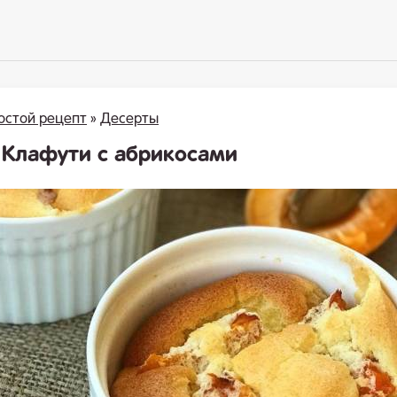
остой рецепт
»
Десерты
 Клафути с абрикосами