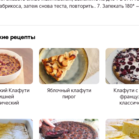
абрикоса, затем снова теста, повторить.. 7. Запекать 180* 
жие рецепты
кий Клафути
Яблочный клафути
Клафути с
вишней
пирог
францу
сический
классич