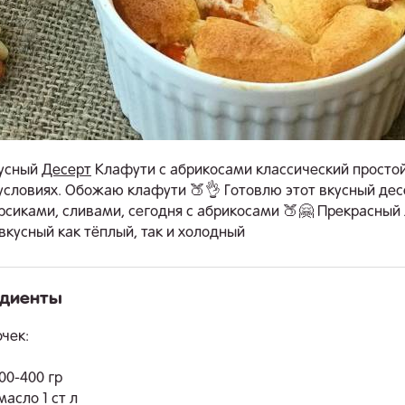
кусный
Десерт
Клафути с абрикосами классический простой
словиях. Обожаю клафути 🍑👌 Готовлю этот вкусный дес
рсиками, сливами, сегодня с абрикосами 🍑🤗 Прекрасный
вкусный как тёплый, так и холодный
едиенты
.
чек:
00-400 гр
асло 1 ст л