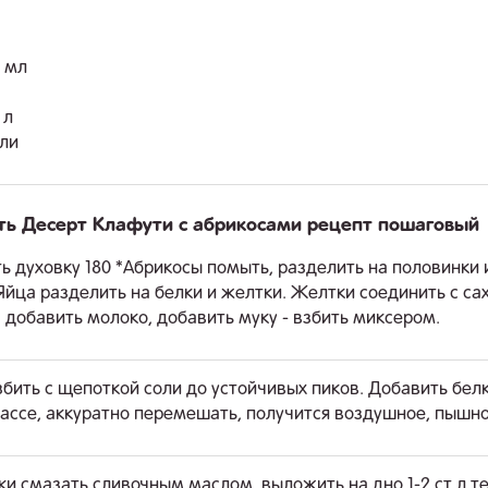
 мл
 л
ли
ть Десерт Клафути с абрикосами рецепт пошаговый
ь духовку 180 *Абрикосы помыть, разделить на половинки 
 Яйца разделить на белки и желтки. Желтки соединить с са
 добавить молоко, добавить муку - взбить миксером.
збить с щепоткой соли до устойчивых пиков. Добавить белк
ассе, аккуратно перемешать, получится воздушное, пышно
и смазать сливочным маслом, выложить на дно 1-2 ст л те