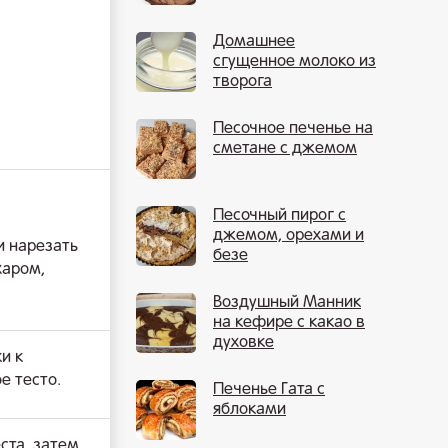
Домашнее
сгущенное молоко из
творога
Песочное печенье на
сметане с джемом
Песочный пирог с
джемом, орехами и
и нарезать
безе
харом,
Воздушный Манник
на кефире с какао в
духовке
и к
е тесто.
Печенье Гата с
яблоками
ста, затем