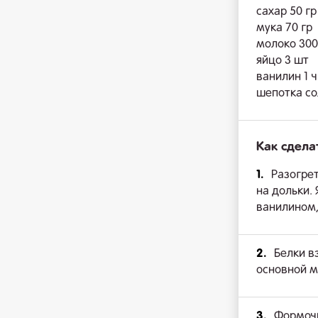
сахар 50 гр
мука 70 гр
молоко 300
яйцо 3 шт
ванилин 1 ч
шепотка со
Как сдела
1.
Разогрет
на дольки.
ванилином,
2.
Белки в
основной м
3.
Формочк