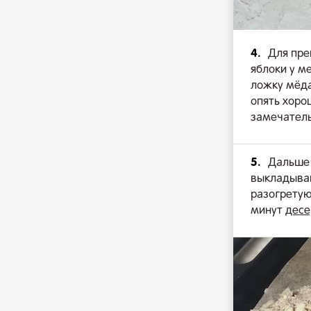
4.
Для пре
яблоки у м
ложку мёда
опять хоро
замечатель
5.
Дальше 
выкладываю
разогретую
минут
десе