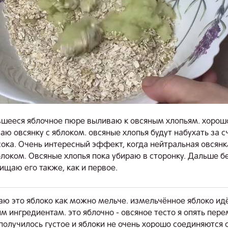
шееся яблочное пюре выливаю к овсяным хлопьям. хорош
ю овсянку с яблоком. овсяные хлопья будут набухать за с
сока. Очень интересный эффект, когда нейтральная овсянк
локом. Овсяные хлопья пока убираю в сторонку. Дальше б
чищаю его также, как и первое.
аю это яблоко как можно мельче. измельчённое яблоко идё
 ингредиентам. это яблочно - овсяное тесто я опять пер
 получилось густое и яблоки не очень хорошо соединяются с