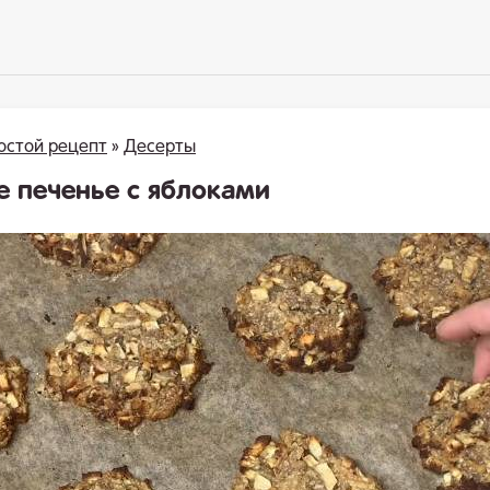
остой рецепт
»
Десерты
е печенье с яблоками