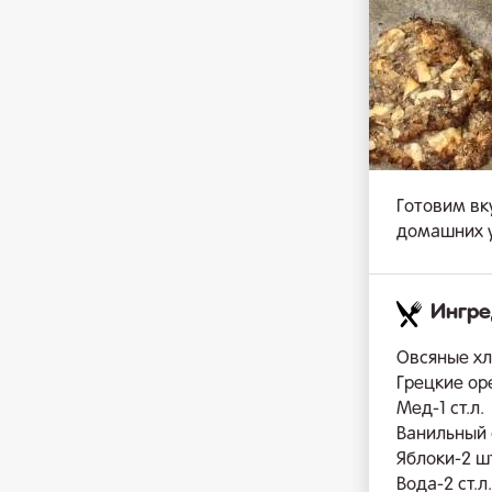
Готовим вк
домашних у
Ингр
Овсяные хло
Грецкие ор
Мед-1 ст.л.
Ванильный с
Яблоки-2 ш
Вода-2 ст.л.