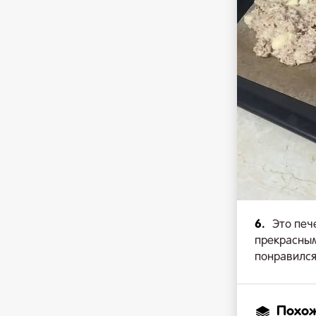
6.
Это печ
прекрасным
понравился
Похо