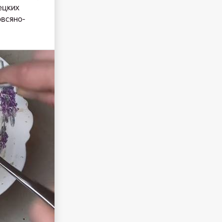
ецких
овсяно-