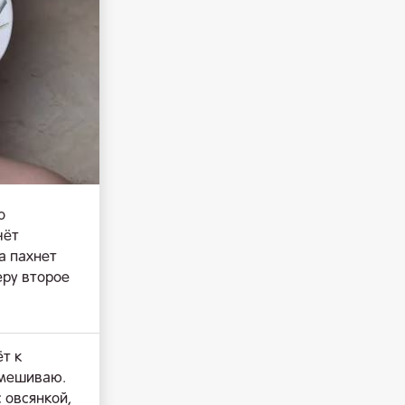
о
чёт
а пахнет
еру второе
т к
емешиваю.
 овсянкой,