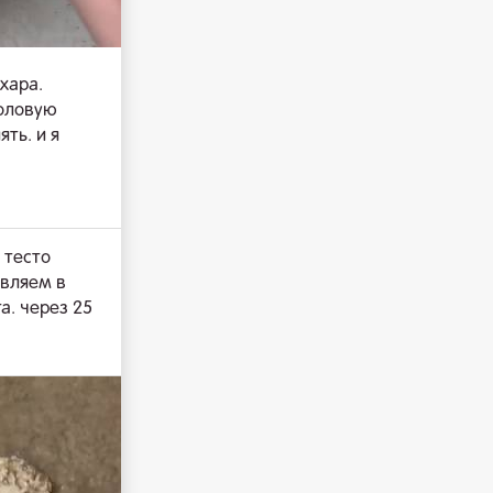
хара.
толовую
ть. и я
 тесто
авляем в
а. через 25