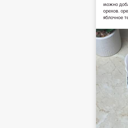
можно доба
орехов. ор
яблочное т