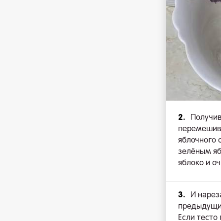
2.
Получив
перемешива
яблочного 
зелёным яб
яблоко и о
3.
И нарез
предыдущим
Если тесто