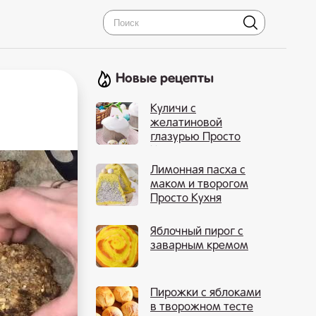
Новые рецепты
Куличи с
желатиновой
глазурью Просто
Кухня
Лимонная пасха с
маком и творогом
Просто Кухня
Яблочный пирог с
заварным кремом
Пирожки с яблоками
в творожном тесте