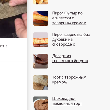
Пирог Фытыр по
египетски с
заварным кремом
Пирог шарлотка без
духовки на
сковороде с
пт в
яблоками
Десерт из
греческого йогурта
Торт с творожным
кремом
Шоколадно-
тыквенный торт