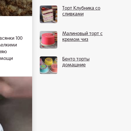
Торт Клубника со
сливками
Малиновый торт с
всянки 100
кремом чиз
 мелкими
ляю
помощи
Бенто торты
домашние