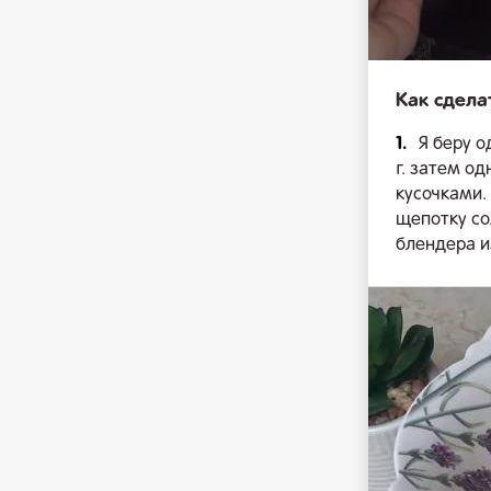
Как сдела
1.
Я беру о
г. затем о
кусочками.
щепотку со
блендера и