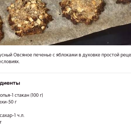
усный Овсяное печенье с яблоками в духовке простой реце
словиях.
едиенты
.
пья-1 стакан (100 г)
ехи-50 г
ахар-1 ч.л.
т