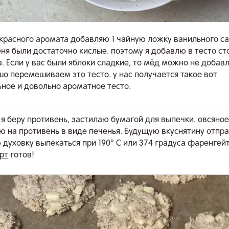
красного аромата добавляю 1 чайную ложку ванильного са
еня были достаточно кислые. поэтому я добавлю в тесто с
. Если у вас были яблоки сладкие, то мёд можно не добавля
шо перемешиваем это тесто. у нас получается такое вот
ное и довольно ароматное тесто.
я беру противень, застилаю бумагой для выпечки. овсяное
 на противень в виде печенья. Будущую вкуснятину отпр
 духовку выпекаться при 190° C или 374 градуса фаренгейт
рт
готов!