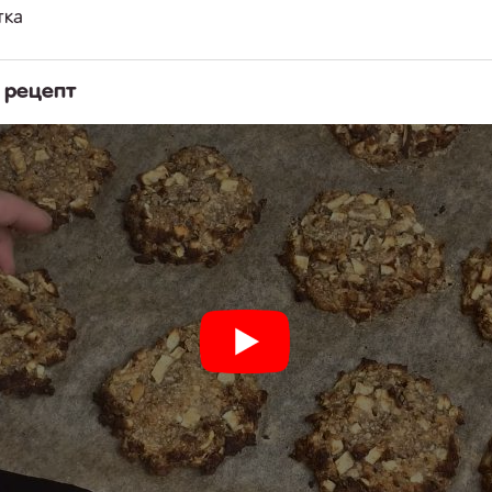
тка
 рецепт