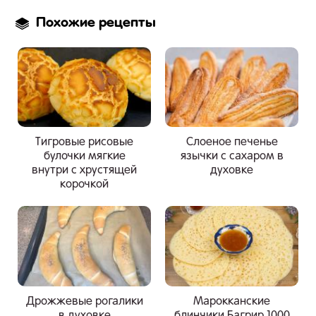
Похожие рецепты
Тигровые рисовые
Слоеное печенье
булочки мягкие
язычки с сахаром в
внутри с хрустящей
духовке
корочкой
Дрожжевые рогалики
Марокканские
в духовке
блинчики Багрир 1000