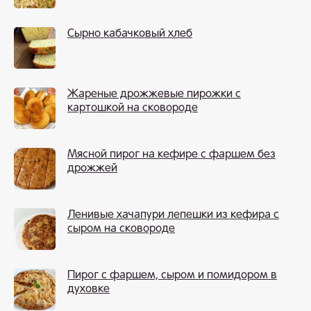
Сырно кабачковый хлеб
Жареные дрожжевые пирожки с
картошкой на сковороде
Мясной пирог на кефире с фаршем без
дрожжей
Ленивые хачапури лепешки из кефира с
сыром на сковороде
Пирог с фаршем, сыром и помидором в
духовке