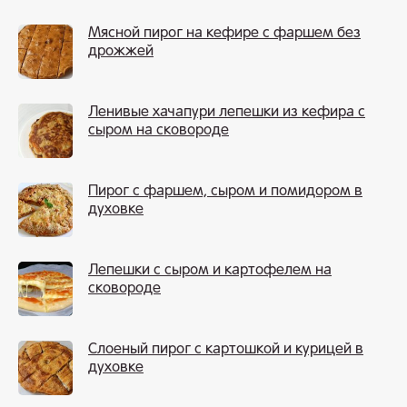
Мясной пирог на кефире с фаршем без
дрожжей
Ленивые хачапури лепешки из кефира с
сыром на сковороде
Пирог с фаршем, сыром и помидором в
духовке
Лепешки с сыром и картофелем на
сковороде
Слоеный пирог с картошкой и курицей в
духовке