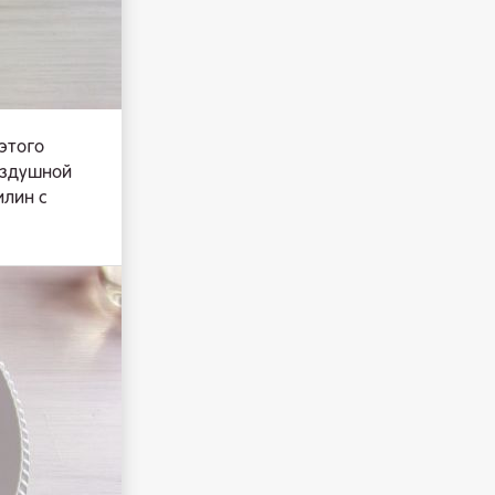
этого
оздушной
илин с