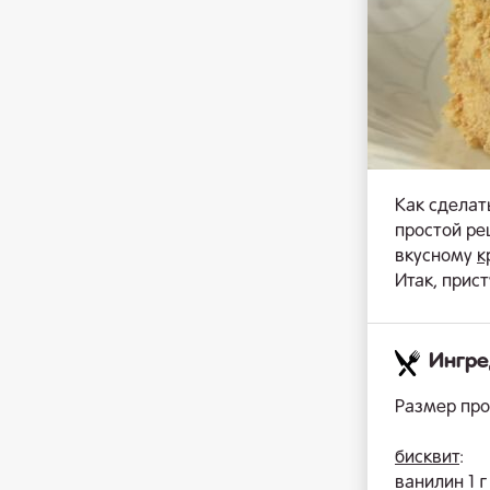
Как сделат
простой ре
вкусному
к
Итак, прис
Ингр
Размер про
бисквит
:
ванилин 1 г