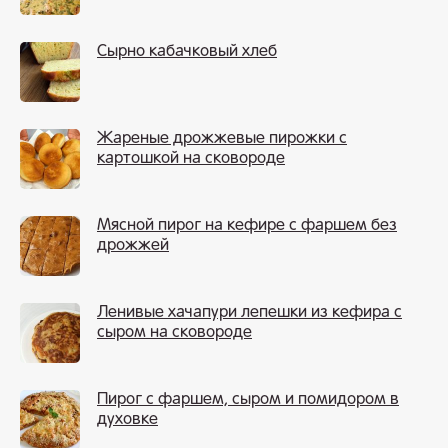
Сырно кабачковый хлеб
Жареные дрожжевые пирожки с
картошкой на сковороде
Мясной пирог на кефире с фаршем без
дрожжей
Ленивые хачапури лепешки из кефира с
сыром на сковороде
Пирог с фаршем, сыром и помидором в
духовке