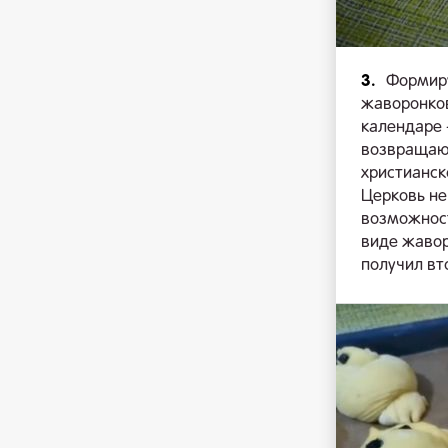
3.
Формиру
жаворонков
календаре 
возвращают
христианск
Церковь не
возможност
виде жавор
получил вт