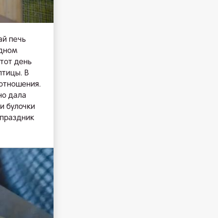
ай печь
одном
этот день
птицы. В
 отношения.
но дала
и булочки
 праздник