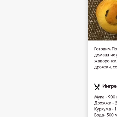
Готовим По
домашних у
жаворонки.
дрожжи, со
Ингр
Мука - 900 г
Дрожжи - 25
Куркума - 1
Вода- 500 м