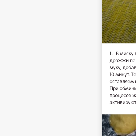
1.
В миску
дрожжи пе
муку, доба
10 минут. 
оставляем 
При обминк
процессе ж
активируют