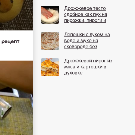
Дрожжевое тесто
сдобное как пух на
пирожки, пироги и
булочки
Лепешки с луком на
воде и муке на
 рецепт
сковороде без
дрожжей
Дрожжевой пирог из
мяса и картошки в
духовке