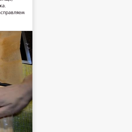
ка.
расправляем