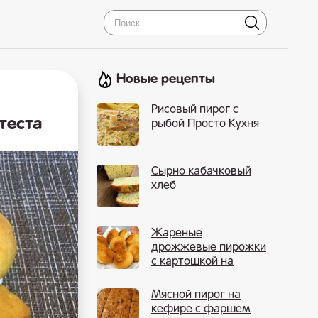
Новые рецепты
Рисовый пирог с
теста
рыбой Просто Кухня
Сырно кабачковый
хлеб
Жареные
дрожжевые пирожки
с картошкой на
сковороде
Мясной пирог на
кефире с фаршем