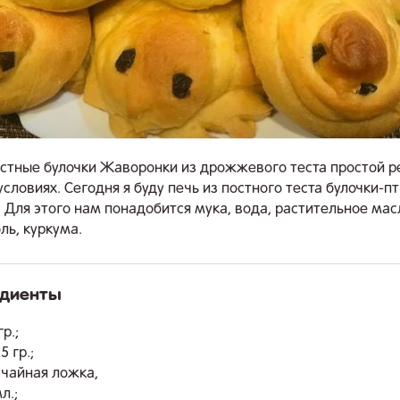
стные булочки Жаворонки из дрожжевого теста простой р
словиях. Сегодня я буду печь из постного теста булочки-п
 Для этого нам понадобится мука, вода, растительное мас
ль, куркума.
едиенты
.
р.;
 гр.;
 чайная ложка,
л.;