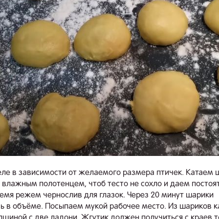
еле в зависимости от желаемого размера птичек. Катаем 
влажным полотенцем, чтоб тесто не сохло и даем постоя
время режем чернослив для глазок. Через 20 минут шарики
ь в объёме. Посыпаем мукой рабочее место. Из шариков 
лщиной с две ладони. Жгутик должен получиться с краев 