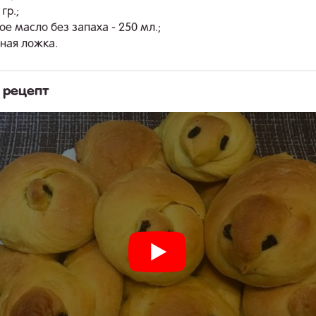
гр.;
е масло без запаха - 250 мл.;
йная ложка.
 рецепт