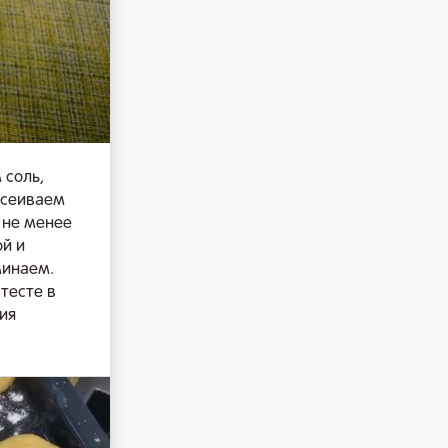
 соль,
осеиваем
 не менее
ой и
минаем.
 тесте в
ия