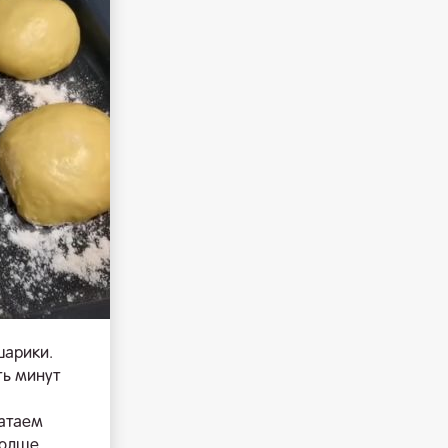
шарики.
ть минут
катаем
толще,