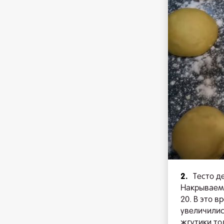
2.
Тесто д
Накрываем 
20. В это 
увеличилис
жгутики то