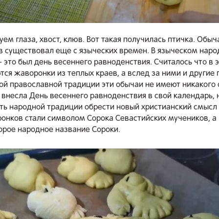
ем глаза, хвост, клюв. Вот такая получилась птичка. Обыч
 существовал еще с языческих времен. В языческом нар
- это был день весеннего равноденствия. Считалось что в 
ся жаворонки из теплых краев, а вслед за ними и другие 
ой православной традиции эти обычаи не имеют никакого
 внесла День весеннего равноденствия в свой календарь, 
ь народной традиции обрести новый христианский смысл 
онков стали символом Сорока Севастийских мучеников, а
орое народное название Сороки.