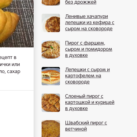
без дрожжей
Ленивые хачапури
лепешки из кефира с
сыром на сковороде
Пирог с фаршем,
сыром и помидором
в духовке
ецепт в
тички или
Лепешки с сыром и
ло, сахар
картофелем на
сковороде
Слоеный пирог с
картошкой и курицей
в духовке
Швабский пирог с
ветчиной