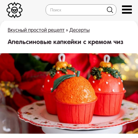
Вкусный простой рецепт
»
Десерты
Апельсиновые капкейки с кремом чиз