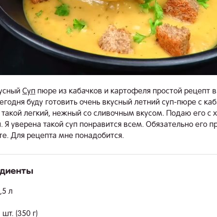
кусный
Суп
пюре из кабачков и картофеля простой рецепт 
Сегодня буду готовить очень вкусный летний суп-пюре с ка
 такой легкий, нежный со сливочным вкусом. Подаю его с
. Я уверена такой суп понравится всем. Обязательно его п
те. Для рецепта мне понадобится.
едиенты
.
,5 л
 шт. (350 г)