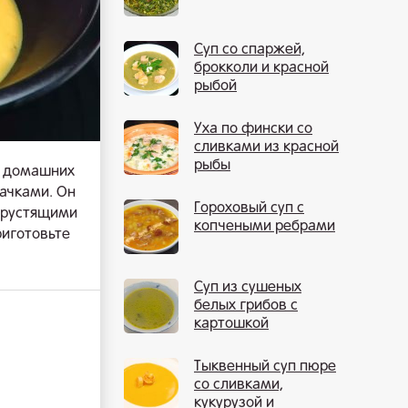
Суп со спаржей,
брокколи и красной
рыбой
Уха по фински со
сливками из красной
рыбы
в домашних
бачками. Он
Гороховый суп с
 хрустящими
копчеными ребрами
риготовьте
Суп из сушеных
белых грибов с
картошкой
Тыквенный суп пюре
со сливками,
кукурузой и