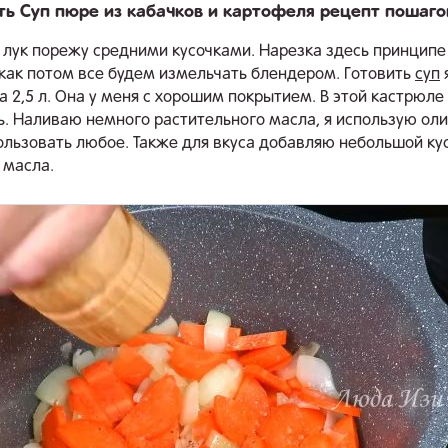
ть Суп пюре из кабачков и картофеля рецепт пошаг
и лук порежу средними кусочками. Нарезка здесь принцип
 как потом все будем измельчать блендером. Готовить
суп
я
а 2,5 л. Она у меня с хорошим покрытием. В этой кастрюл
. Наливаю немного растительного масла, я использую ол
льзовать любое. Также для вкуса добавляю небольшой ку
 масла.