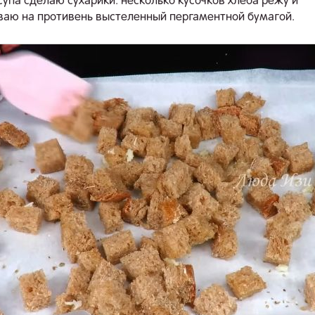
супа сделаю сухарики. несколько кусочков хлеба режу и
аю на противень выстеленный пергаментной бумагой.