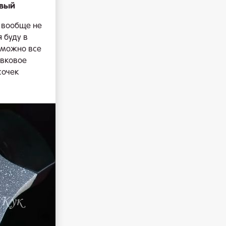
овый
е вообще не
 буду в
е можно все
ивковое
сочек