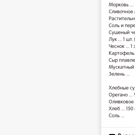
Морковь ... 1
Сливочное м
Растительно
Соль и пере
Сушеный чесн
Лук ... 1 шт. 
Чеснок ... 1
Картофель ..
Сыр плавлен
Мускатный о
Зелень ...
Хлебные су
Орегано ... 
Оливковое м
Хлеб ... 150 
Соль ...