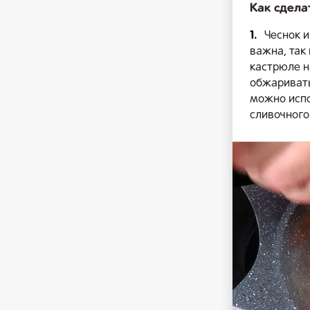
Как сдела
1.
Чеснок 
важна, так
кастрюле н
обжаривать
можно испо
сливочного