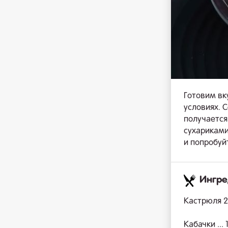
Готовим в
условиях. 
получается
сухариками
и попробуй
Ингр
Кастрюля 2
Кабачки ... 1