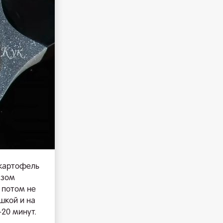
 картофель
азом
потом не
шкой и на
20 минут.