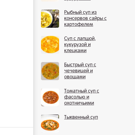
креветками
Рыбный суп из
консервов сайры с
картофелем
Суп с лапшой,
кукурузой и
клецками
Быстрый суп с
чечевицей и
овощами
Томатный суп с
фасолью и
охотничьими
колбасками
Тыквенный суп