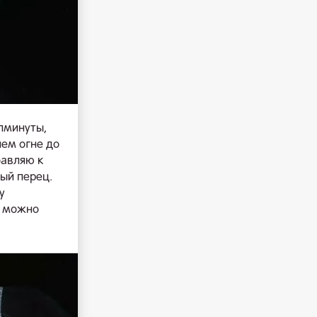
лминуты,
нем огне до
бавляю к
ый перец.
у
о можно