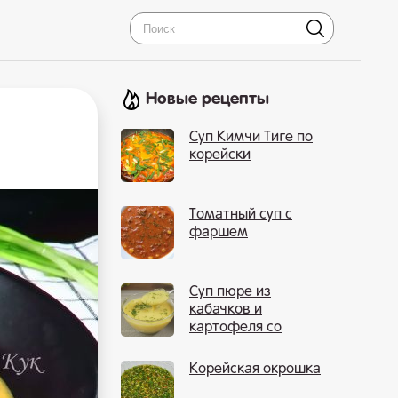
Новые рецепты
Суп Кимчи Тиге по
корейски
Томатный суп с
фаршем
Суп пюре из
кабачков и
картофеля со
сливками
Корейская окрошка