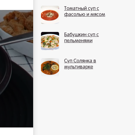
Томатный суп с
фасолью и мясом
Бабушкин суп с
пельменями
Суп Солянка в
мультиварке