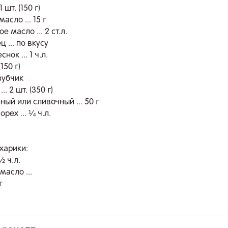
 шт. (150 г)
асло ... 15 г
е масло ... 2 ст.л.
ц ... по вкусу
ок ... 1 ч.л.
(150 г)
 зубчик
. 2 шт. (350 г)
ый или сливочный ... 50 г
рех ... ¼ ч.л.
харики:
½ ч.л.
асло ...
г