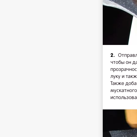
2.
Отправл
чтобы он д
прозрачнос
луку и так
Также доба
мускатного
использова