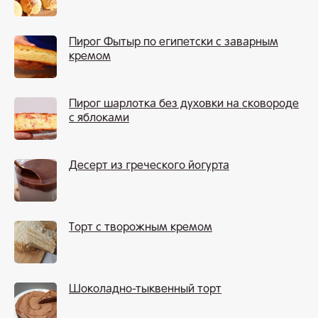
Пирог Фытыр по египетски с заварным
кремом
Пирог шарлотка без духовки на сковороде
с яблоками
Десерт из греческого йогурта
Торт с творожным кремом
Шоколадно-тыквенный торт