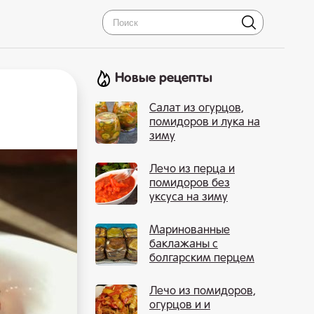
Новые рецепты
Салат из огурцов,
помидоров и лука на
зиму
Лечо из перца и
помидоров без
уксуса на зиму
Маринованные
баклажаны с
болгарским перцем
на зиму
Лечо из помидоров,
огурцов и и