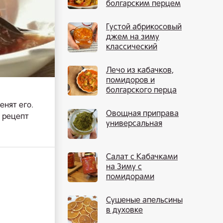
болгарским перцем
на зиму
Густой абрикосовый
джем на зиму
классический
Лечо из кабачков,
помидоров и
болгарского перца
на зиму
енят его.
Овощная приправа
 рецепт
универсальная
Салат с Кабачками
на Зиму с
помидорами
Сушеные апельсины
в духовке