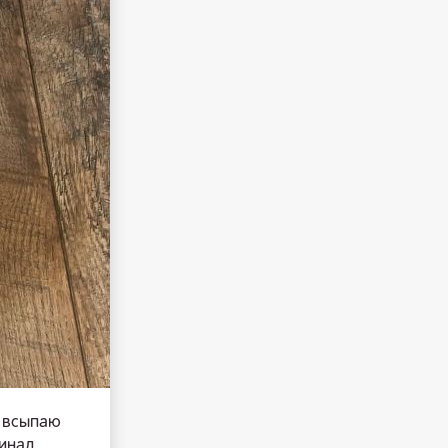
, всыпаю
ринад