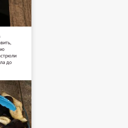
в
вить,
аю
кастрюли
ила до