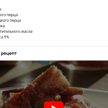
:
рого перца
дкого перца
ока
стительного масла
са 9%
 рецепт