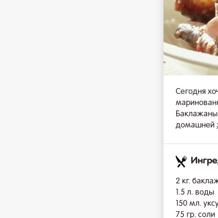
Сегодня хо
маринованн
Баклажаны 
домашней
Ингр
2 кг. бакл
1.5 л. воды
150 мл. укс
75 гр. соли