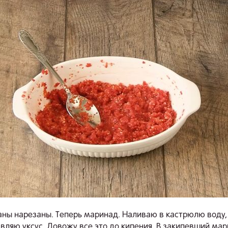
ны нарезаны. Теперь маринад. Наливаю в кастрюлю воду
авляю уксус. Довожу все это до кипения. В закипевший ма