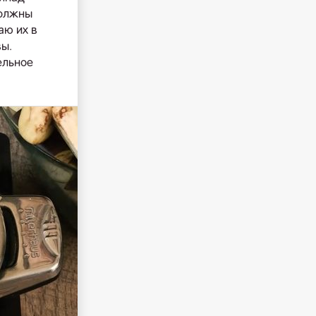
должны
аю их в
ы.
ельное