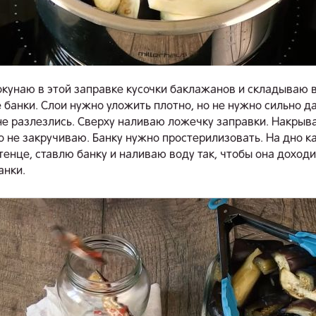
окунаю в этой заправке кусочки баклажанов и складываю 
 банки. Слои нужно уложить плотно, но не нужно сильно да
не разлезлись. Сверху наливаю ложечку заправки. Накрыв
о не закручиваю. Банку нужно простерилизовать. На дно 
тенце, ставлю банку и наливаю воду так, чтобы она доход
анки.