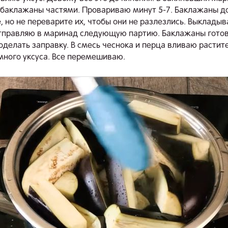
баклажаны частями. Провариваю минут 5-7. Баклажаны 
е, но не переварите их, чтобы они не разлезлись. Выкладыв
тправляю в маринад следующую партию. Баклажаны готов
оделать заправку. В смесь чеснока и перца вливаю растит
много уксуса. Все перемешиваю.