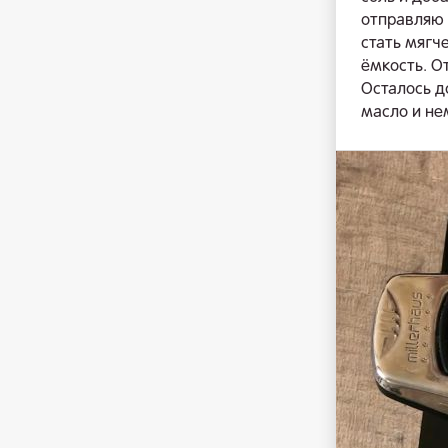
отправляю 
стать мягч
ёмкость. О
Осталось д
масло и не