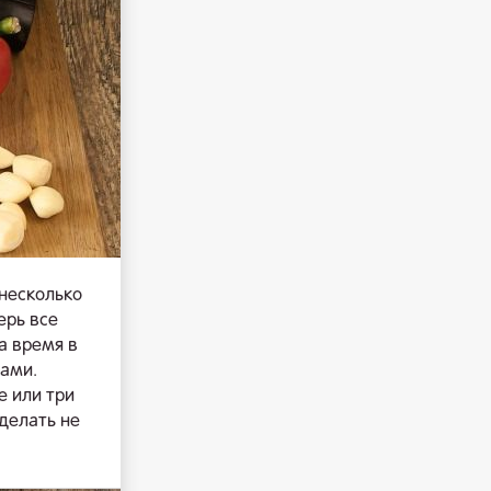
 несколько
ерь все
а время в
ками.
е или три
 делать не