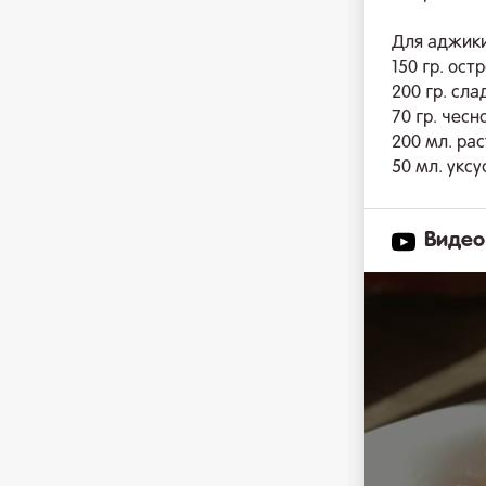
Для аджики
150 гр. ост
200 гр. сла
70 гр. чесн
200 мл. ра
50 мл. уксу
Видео