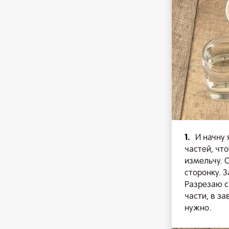
1.
И начну 
частей, чт
измельчу. 
сторонку. 
Разрезаю с
части, в з
нужно.