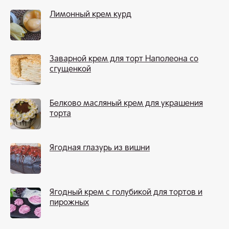
Лимонный крем курд
Заварной крем для торт Наполеона со
сгущенкой
Белково масляный крем для украшения
торта
Ягодная глазурь из вишни
Ягодный крем с голубикой для тортов и
пирожных